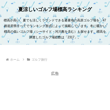
夏涼しいゴルフ場標高ランキング
標高が高い、夏でも涼しくラウンドできる避暑地の高原ゴルフ場を、47
都道府県すべてでランキング形式によって掲載しています。冬に暖かい
標高の低いゴルフ場（シーサイド・河川敷を含む）も探せます。標高を
調査したゴルフ場総数は「2317」。
ホーム
ゴルフ旅行
広告