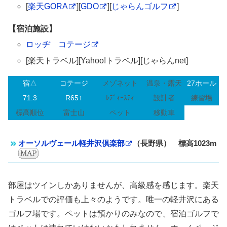
[
楽天GORA
][
GDO
][
じゃらんゴルフ
]
【宿泊施設】
ロッヂ コテージ
[楽天トラベル][Yahoo!トラベル][じゃらんnet]
宿△
コテージ
メゾネット
温泉・露天
27ホール
71.3
R65↑
ﾚﾃﾞｨｰｽﾃｨ
設計者
練習場
標高順位
富士山
ペット
移動車
オーソルヴェール軽井沢倶楽部
（長野県） 標高1023m
部屋はツインしかありませんが、高級感を感じます。楽天
トラベルでの評価も上々のようです。唯一の軽井沢にある
ゴルフ場です。ペットは預かりのみなので、宿泊ゴルフで