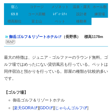
宿△
コテージ
メゾネット
温泉・露天
ホール数
69.8
コース距離
ﾚﾃﾞｨｰｽﾃｨ
設計者
練習場
標高順位
富士山
ペット
移動車
御岳ゴルフ＆リゾートホテル
（長野県） 標高1178m
最大の特徴は、ジュニア・ゴルファーのラウンド無料。ゴ
ルフ場ではめったにない貸切風呂も行っている。ペットは
同伴宿泊と預かりを行っている。部屋の種類が比較的多い
です。
【ゴルフ場】
御岳ゴルフ＆リゾートホテル
[
楽天GORA
][
GDO
][
じゃらんゴルフ
]