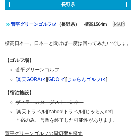
長野県
菅平グリーンゴルフ
（長野県） 標高1564m
標高日本一。日本一と聞けば一度は回ってみたいでしょ。
【ゴルフ場】
菅平グリーンゴルフ
[
楽天GORA
][
GDO
][
じゃらんゴルフ
]
【宿泊施設】
ヴィラ・スターダスト・ミネー
[楽天トラベル][Yahoo!トラベル][じゃらんnet]
＊宿のみ、営業を終了した可能性があります。
菅平グリーンゴルフの周辺宿を探す