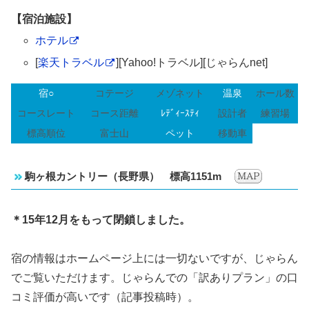
【宿泊施設】
ホテル
[
楽天トラベル
][Yahoo!トラベル][じゃらんnet]
宿○
コテージ
メゾネット
温泉
ホール数
コースレート
コース距離
ﾚﾃﾞｨｰｽﾃｨ
設計者
練習場
標高順位
富士山
ペット
移動車
駒ヶ根カントリー（長野県） 標高1151m
＊15年12月をもって閉鎖しました。
宿の情報はホームページ上には一切ないですが、じゃらん
でご覧いただけます。じゃらんでの「訳ありプラン」の口
コミ評価が高いです（記事投稿時）。