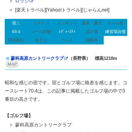
ロッジ
[楽天トラベル][Yahoo!トラベル][じゃらんnet]
宿△
コテージ
メゾネット
温泉・露天
ホール数
69.4
コース距離
ﾚﾃﾞｨｰｽﾃｨ
設計者
練習場自慢
標高順位
富士山
ペット
移動車
蓼科高原カントリークラブ
（長野県） 標高1210m
昭和な感じの宿です。宿とゴルフ場に格差を感じます。コ
ースレート70.4は、この記事に掲載したゴルフ場の中で3
番目の高さです。
【ゴルフ場】
蓼科高原カントリークラブ