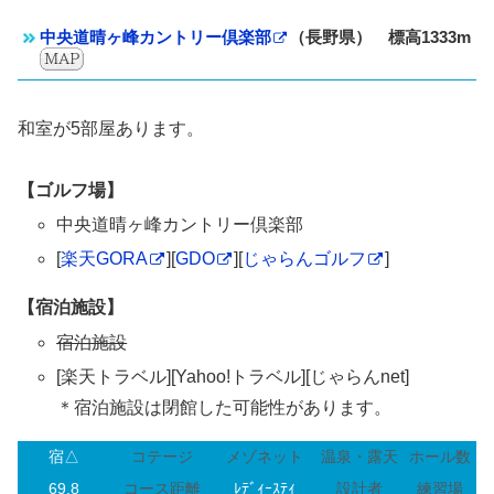
中央道晴ヶ峰カントリー倶楽部
（長野県） 標高1333m
和室が5部屋あります。
【ゴルフ場】
中央道晴ヶ峰カントリー倶楽部
[
楽天GORA
][
GDO
][
じゃらんゴルフ
]
【宿泊施設】
宿泊施設
[楽天トラベル][Yahoo!トラベル][じゃらんnet]
＊宿泊施設は閉館した可能性があります。
宿△
コテージ
メゾネット
温泉・露天
ホール数
69.8
コース距離
ﾚﾃﾞｨｰｽﾃｨ
設計者
練習場