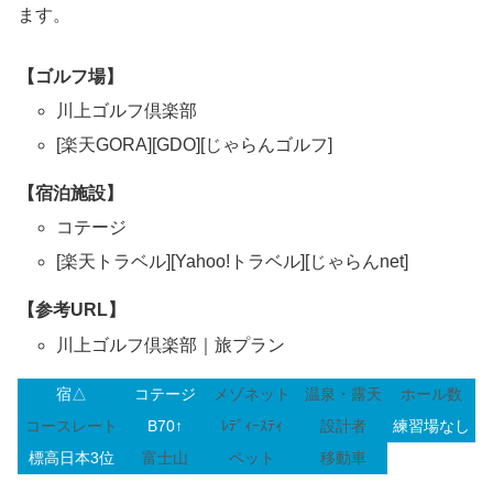
ます。
【ゴルフ場】
川上ゴルフ倶楽部
[楽天GORA][GDO][じゃらんゴルフ]
【宿泊施設】
コテージ
[楽天トラベル][Yahoo!トラベル][じゃらんnet]
【参考URL】
川上ゴルフ倶楽部｜旅プラン
宿△
コテージ
メゾネット
温泉・露天
ホール数
コースレート
B70↑
ﾚﾃﾞｨｰｽﾃｨ
設計者
練習場なし
標高日本3位
富士山
ペット
移動車