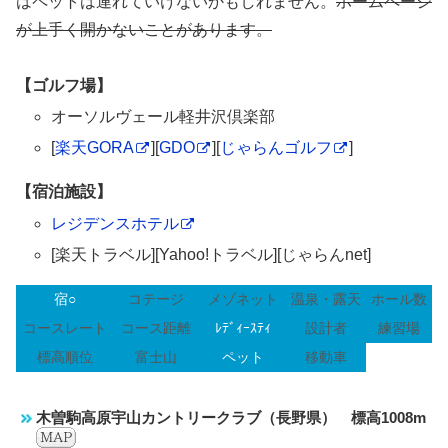
はペットは連れていけないかもしれません。
ホームページ
が上手く開かないことがあります。
【ゴルフ場】
オーソルヴェール軽井沢倶楽部
[
楽天GORA
][
GDO
][
じゃらんゴルフ
]
【宿泊施設】
レジデンスホテル
[楽天トラベル][Yahoo!トラベル][じゃらんnet]
宿○
コテージ
メゾネット
温泉・露天
ホール数
コースレート
コース距離
ﾚﾃﾞｨｰｽﾃｨ
設計者
練習場
標高順位
富士山
ペット
移動車
木曽駒高原宇山カントリークラブ（長野県） 標高1008m