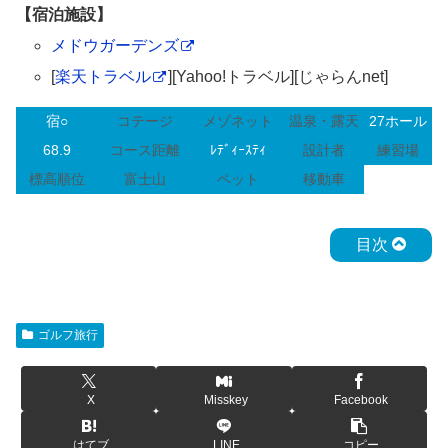
【宿泊施設】
メドウガーデンズ
[
楽天トラベル
][Yahoo!トラベル][じゃらんnet]
宿○
コテージ
メゾネット
温泉・露天
27ホール
68.9
コース距離
ﾚﾃﾞｨｰｽﾃｨ
設計者
練習場
標高順位
富士山
ペット
移動車
目次
ゴルフ旅行
X
Misskey
Facebook
はてブ
LINE
コピー