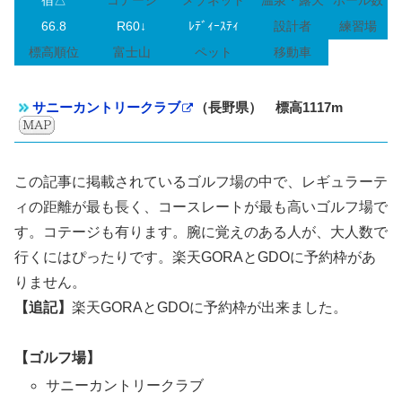
宿△
コテージ
メゾネット
温泉・露天
ホール数
66.8
R60↓
ﾚﾃﾞｨｰｽﾃｨ
設計者
練習場
標高順位
富士山
ペット
移動車
サニーカントリークラブ
（長野県） 標高1117m
この記事に掲載されているゴルフ場の中で、レギュラーテ
ィの距離が最も長く、コースレートが最も高いゴルフ場で
す。コテージも有ります。腕に覚えのある人が、大人数で
行くにはぴったりです。楽天GORAとGDOに予約枠があ
りません。
【追記】
楽天GORAとGDOに予約枠が出来ました。
【ゴルフ場】
サニーカントリークラブ