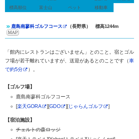
標高順位
富士山
ペット
移動車
鹿島南蓼科ゴルフコース
（長野県） 標高1244m
「館内にレストランはございません」とのこと。宿とゴル
フ場が若干離れていますが、送迎があるとのことです（
車
で約5分
）。
【ゴルフ場】
鹿島南蓼科ゴルフコース
[
楽天GORA
][
GDO
][
じゃらんゴルフ
]
【宿泊施設】
チェルトの森ロッジ