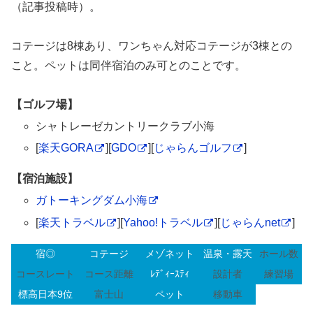
（記事投稿時）。
コテージは8棟あり、ワンちゃん対応コテージが3棟との
こと。ペットは同伴宿泊のみ可とのことです。
【ゴルフ場】
シャトレーゼカントリークラブ小海
[
楽天GORA
][
GDO
][
じゃらんゴルフ
]
【宿泊施設】
ガトーキングダム小海
[
楽天トラベル
][
Yahoo!トラベル
][
じゃらんnet
]
宿◎
コテージ
メゾネット
温泉・露天
ホール数
コースレート
コース距離
ﾚﾃﾞｨｰｽﾃｨ
設計者
練習場
標高日本9位
富士山
ペット
移動車