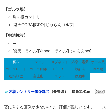
【ゴルフ場】
駒ヶ根カントリー
[楽天GORA][GDO][じゃらんゴルフ]
【宿泊施設】
—
[楽天トラベル][Yahoo!トラベル][じゃらんnet]
宿△
コテージ
メゾネット
温泉・露天
ホール数
コースレート
コース距離
ﾚﾃﾞｨｰｽﾃｨ
設計者
練習場
標高順位
富士山
ペット
移動車
木曽カントリー倶楽部
（長野県） 標高1141m
宿に関する画像が少ないので、評価が難しいです。コース