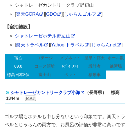
シャトレーゼカントリークラブ野辺山
[
楽天GORA
][
GDO
][
じゃらんゴルフ
]
【宿泊施設】
シャトレーゼホテル野辺山
[
楽天トラベル
][
Yahoo!トラベル
][
じゃらんnet
]
宿△
コテージ
メゾネット
温泉・露天
ホール数
69.8
コース距離
ﾚﾃﾞｨｰｽﾃｨ
設計者
練習場
標高日本8位
富士山
ペット
移動車
シャトレーゼカントリークラブ小海
（長野県） 標高
1344m
ゴルフ場もホテルも申し分ないという印象です。楽天トラ
ベルとじゃらんの両方で、お風呂の評価が非常に高いです