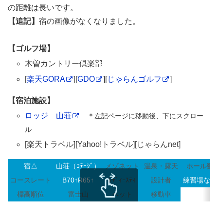
の距離は長いです。
【追記】
宿の画像がなくなりました。
【ゴルフ場】
木曽カントリー倶楽部
[
楽天GORA
][
GDO
][
じゃらんゴルフ
]
【宿泊施設】
ロッジ 山荘
＊左記ページに移動後、下にスクロー
ル
[楽天トラベル][Yahoo!トラベル][じゃらんnet]
宿△
山荘（ｺﾃｰｼﾞ）
メゾネット
温泉・露天
ホール数
コースレート
B70↑R65↑
ﾚﾃﾞｨｰｽﾃｨ
設計者
練習場なし
標高順位
富士山
ペット
移動車
スクロールできます