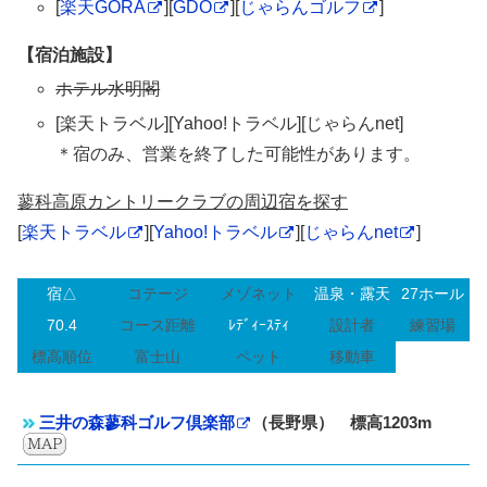
[
楽天GORA
][
GDO
][
じゃらんゴルフ
]
【宿泊施設】
ホテル水明閣
[楽天トラベル][Yahoo!トラベル][じゃらんnet]
＊宿のみ、営業を終了した可能性があります。
蓼科高原カントリークラブの周辺宿を探す
[
楽天トラベル
][
Yahoo!トラベル
][
じゃらんnet
]
宿△
コテージ
メゾネット
温泉・露天
27ホール
70.4
コース距離
ﾚﾃﾞｨｰｽﾃｨ
設計者
練習場
標高順位
富士山
ペット
移動車
三井の森蓼科ゴルフ倶楽部
（長野県） 標高1203m