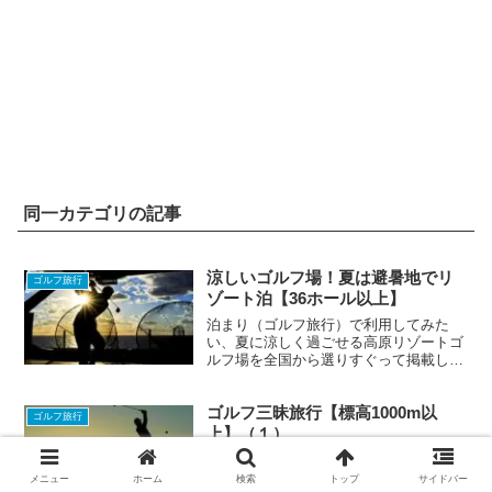
同一カテゴリの記事
涼しいゴルフ場！夏は避暑地でリ
ゴルフ旅行
ゾート泊【36ホール以上】
泊まり（ゴルフ旅行）で利用してみた
い、夏に涼しく過ごせる高原リゾートゴ
ルフ場を全国から選りすぐって掲載しま
した。
ゴルフ三昧旅行【標高1000m以
ゴルフ旅行
上】（１）
猛暑日（気温35℃以上）でも涼しさを保
証してくれる、標高1000mを超える高原
メニュー
ホーム
検索
トップ
サイドバー