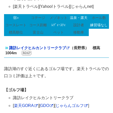
[楽天トラベル][Yahoo!トラベル][じゃらんnet]
宿○
コテージ
メゾネット
温泉・露天
ホール数
コースレート
コース距離
ﾚﾃﾞｨｰｽﾃｨ
設計者
練習場なし
標高順位
富士山
ペット
移動車
諏訪レイクヒルカントリークラブ
（長野県） 標高
1004m
諏訪湖のすぐ近くにあるゴルフ場です。楽天トラベルでの
口コミ評価は上々です。
【ゴルフ場】
諏訪レイクヒルカントリークラブ
[
楽天GORA
][
GDO
][
じゃらんゴルフ
]