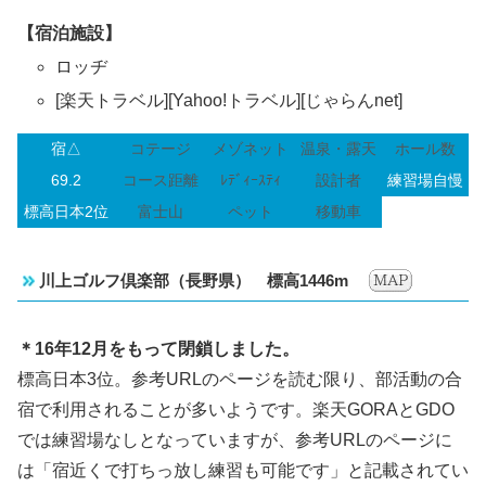
【宿泊施設】
ロッヂ
[楽天トラベル][Yahoo!トラベル][じゃらんnet]
宿△
コテージ
メゾネット
温泉・露天
ホール数
69.2
コース距離
ﾚﾃﾞｨｰｽﾃｨ
設計者
練習場自慢
標高日本2位
富士山
ペット
移動車
川上ゴルフ倶楽部（長野県） 標高1446m
＊16年12月をもって閉鎖しました。
標高日本3位。参考URLのページを読む限り、部活動の合
宿で利用されることが多いようです。楽天GORAとGDO
では練習場なしとなっていますが、参考URLのページに
は「宿近くで打ちっ放し練習も可能です」と記載されてい