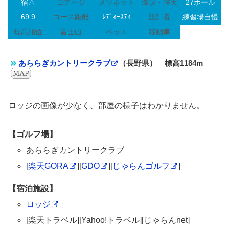
宿△
コテージ
メゾネット
温泉・露天
27ホール
69.9
コース距離
ﾚﾃﾞｨｰｽﾃｨ
設計者
練習場自慢
標高順位
富士山
ペット
移動車
あららぎカントリークラブ
（長野県） 標高1184m
ロッジの画像が少なく、部屋の様子はわかりません。
【ゴルフ場】
あららぎカントリークラブ
[
楽天GORA
][
GDO
][
じゃらんゴルフ
]
【宿泊施設】
ロッジ
[楽天トラベル][Yahoo!トラベル][じゃらんnet]