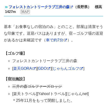
フォレストカントリークラブ三井の森
（長野県） 標高
1427m
基本「お食事なしの宿泊のみ」とのこと。部屋は清潔そう
な印象です。送迎バスはありますが、宿⇔ゴルフ場の送迎
があるかは未確認です（
車で約7分
）。
【ゴルフ場】
フォレストカントリークラブ三井の森
[
楽天GORA
][
GDO
][
じゃらんゴルフ
]
【宿泊施設】
三井の森ゴルファーズロッジ
[楽天トラベル][Yahoo!トラベル][じゃらんnet]
＊25年11月をもって閉館しました。