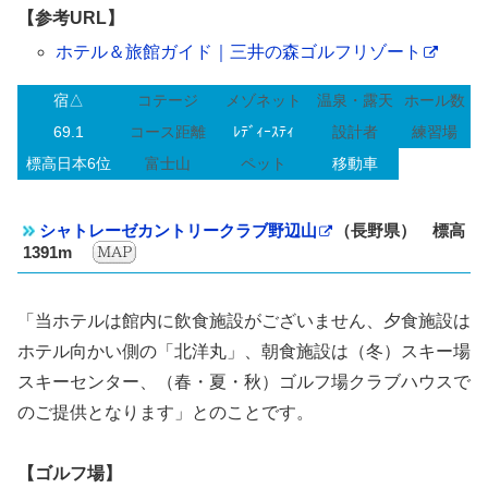
【参考URL】
ホテル＆旅館ガイド｜三井の森ゴルフリゾート
宿△
コテージ
メゾネット
温泉・露天
ホール数
69.1
コース距離
ﾚﾃﾞｨｰｽﾃｨ
設計者
練習場
標高日本6位
富士山
ペット
移動車
シャトレーゼカントリークラブ野辺山
（長野県） 標高
1391m
「当ホテルは館内に飲食施設がございません、夕食施設は
ホテル向かい側の「北洋丸」、朝食施設は（冬）スキー場
スキーセンター、（春・夏・秋）ゴルフ場クラブハウスで
のご提供となります」とのことです。
【ゴルフ場】