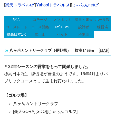
[
楽天トラベル
][
Yahoo!トラベル
][
じゃらんnet
]
宿△
コテージ
メゾネット
温泉・露天
ホール数
コースレート
コース距離
ﾚﾃﾞｨｰｽﾃｨ
設計者
練習場
標高日本1位
富士山
ペット
移動車
八ヶ岳カントリークラブ（長野県） 標高1455m
＊22年シーズンの営業をもって閉鎖しました。
標高日本2位。練習場が自慢のようです。16年4月よりパ
ブリックコースとして生まれ変わりました。
【ゴルフ場】
八ヶ岳カントリークラブ
[楽天GORA][GDO][じゃらんゴルフ]