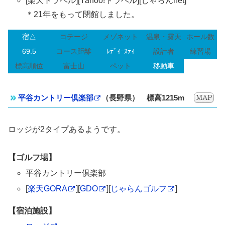
[楽天トラベル][Yahoo!トラベル][じゃらんnet]
＊21年をもって閉館しました。
宿△
コテージ
メゾネット
温泉・露天
ホール数
69.5
コース距離
ﾚﾃﾞｨｰｽﾃｨ
設計者
練習場
標高順位
富士山
ペット
移動車
平谷カントリー倶楽部
（長野県） 標高1215m
ロッジが2タイプあるようです。
【ゴルフ場】
平谷カントリー倶楽部
[
楽天GORA
][
GDO
][
じゃらんゴルフ
]
【宿泊施設】