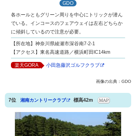
GDO
各ホールともグリーン周りを中心にトリックが潜ん
でいる。インコースのフェアウェイは左右どちらか
に傾斜しているので注意が必要。
【所在地】神奈川県綾瀬市深谷南7-2-1
【アクセス】東名高速道路／横浜町田IC14km
楽天GORA
小田急藤沢ゴルフクラブ
7位
湘南カントリークラブ
標高42m