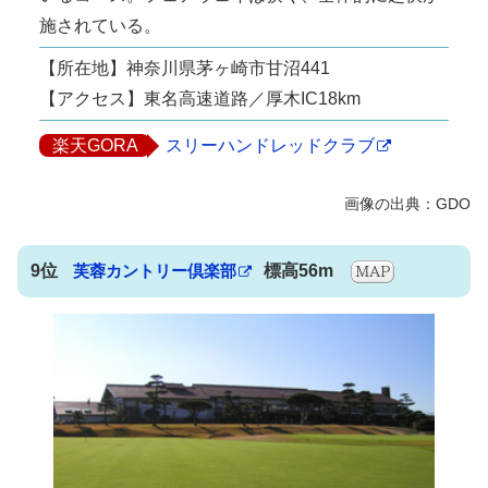
施されている。
【所在地】神奈川県茅ヶ崎市甘沼441
【アクセス】東名高速道路／厚木IC18km
楽天GORA
スリーハンドレッドクラブ
9位
芙蓉カントリー倶楽部
標高56m