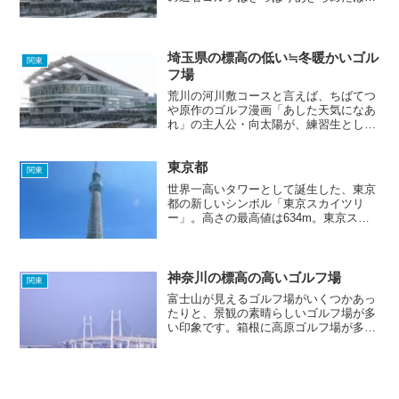
がよさそうです。隣県の栃木県、群馬
県、山梨県、長野県にはたくさんの避暑
ゴルフ場が存在しているので、そちらを
ご覧になってみてくだ...
埼玉県の標高の低い≒冬暖かいゴル
関東
フ場
荒川の河川敷コースと言えば、ちばてつ
や原作のゴルフ漫画「あした天気になあ
れ」の主人公・向太陽が、練習生として
ゴルフの腕を磨いたことで有名です。あ
なたも荒川の河川敷コースで、「チャ
東京都
ー･シュー・メン！」のリズムでナイス
関東
ショットを放ちませんか！？
世界一高いタワーとして誕生した、東京
都の新しいシンボル「東京スカイツリ
ー」。高さの最高値は634m。東京スカ
イツリーの高さでゴルフができれば、夏
の暑さもなんのその。
神奈川の標高の高いゴルフ場
関東
富士山が見えるゴルフ場がいくつかあっ
たりと、景観の素晴らしいゴルフ場が多
い印象です。箱根に高原ゴルフ場が多く
あり、全て芦ノ湖周辺の立地となってい
ます。芦ノ湖の西は、すぐ静岡県となっ
ています。