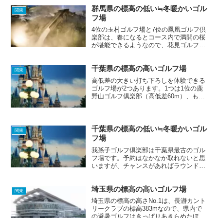
群馬県の標高の低い≒冬暖かいゴル
関東
フ場
4位の玉村ゴルフ場と7位の鳳凰ゴルフ倶
楽部は、春になるとコース内で満開の桜
が堪能できるようなので、花見ゴルフを
楽しみたい方にはおすすめです。
千葉県の標高の高いゴルフ場
関東
高低差の大きい打ち下ろしを体験できる
ゴルフ場が2つあります。1つは1位の鹿
野山ゴルフ倶楽部（高低差60m）、もう
1つは8位の総丘カントリー倶楽部（高低
差80m）です。6位のゴルフ5カントリー
オークビレッヂでは、日本一アゴの高い
バンカーがあな...
千葉県の標高の低い≒冬暖かいゴル
関東
フ場
我孫子ゴルフ倶楽部は千葉県最古のゴル
フ場です。予約はなかなか取れないと思
いますが、チャンスがあればラウンドし
てみたいゴルフ場です。ちなみに「我孫
子」は「あびこ」と読むそうです。
埼玉県の標高の高いゴルフ場
関東
埼玉県の標高の高さNo.1は、長瀞カント
リークラブの標高383mなので、県内で
の避暑ゴルフはきっぱりあきらめたほう