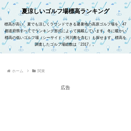
夏涼しいゴルフ場標高ランキング
標高が高い、夏でも涼しくラウンドできる避暑地の高原ゴルフ場を、47
都道府県すべてでランキング形式によって掲載しています。冬に暖かい
標高の低いゴルフ場（シーサイド・河川敷を含む）も探せます。標高を
調査したゴルフ場総数は「2317」。
ホーム
関東
広告