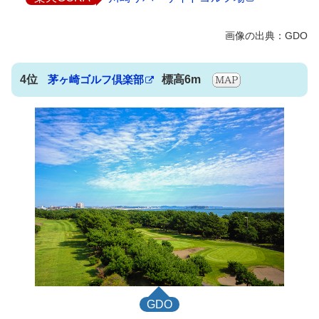
4位
茅ヶ崎ゴルフ倶楽部
標高6m
GDO