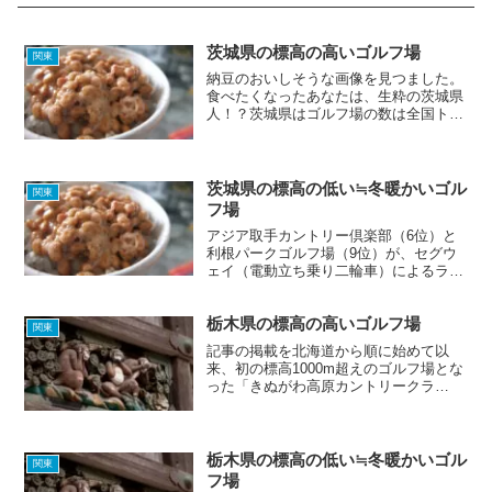
茨城県の標高の高いゴルフ場
関東
納豆のおいしそうな画像を見つました。
食べたくなったあなたは、生粋の茨城県
人！？茨城県はゴルフ場の数は全国トッ
プクラスなのですが、海に面している部
分が多いためか、残念ながら標高の高い
ゴルフ場はほとんどありませんでした。
夏に涼しくゴルフがしたく...
茨城県の標高の低い≒冬暖かいゴル
関東
フ場
アジア取手カントリー倶楽部（6位）と
利根パークゴルフ場（9位）が、セグウ
ェイ（電動立ち乗り二輪車）によるラウ
ンドを取り入れているようです。今まで
味わったことのないラウンド体験があな
栃木県の標高の高いゴルフ場
たを待っている！？⇒ セグウェイ｜アジ
関東
ア取手カントリー倶楽部...
記事の掲載を北海道から順に始めて以
来、初の標高1000m超えのゴルフ場とな
った「きぬがわ高原カントリークラ
ブ」。ホームページ上の画像を見る限
り、とても清潔感を感じるゴルフ場で
す。コテージ宿泊パックもあるので、夏
の暑さを逃れ、楽しくゴルフを満...
栃木県の標高の低い≒冬暖かいゴル
関東
フ場