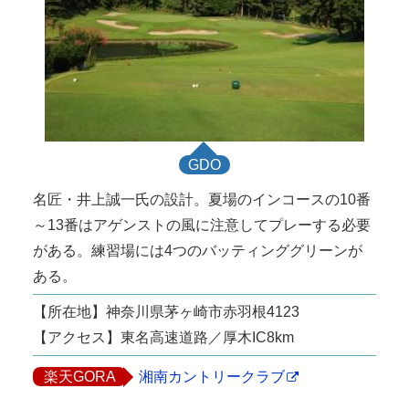
GDO
名匠・井上誠一氏の設計。夏場のインコースの10番
～13番はアゲンストの風に注意してプレーする必要
がある。練習場には4つのバッティンググリーンが
ある。
【所在地】神奈川県茅ヶ崎市赤羽根4123
【アクセス】東名高速道路／厚木IC8km
楽天GORA
湘南カントリークラブ