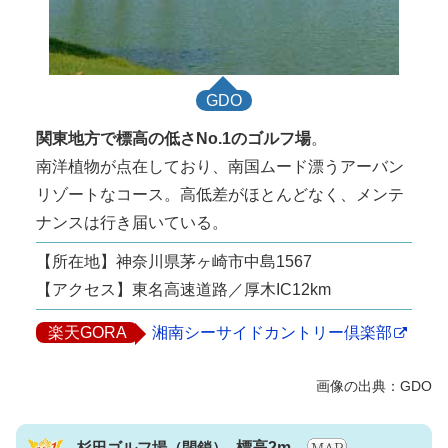
GDO
関東地方で標高の低さNo.1のゴルフ場
。
南洋植物が点在しており、南国ムード漂うアーバン
リゾートなコース。高低差がほとんどなく、メンテ
ナンスは行き届いている。
【所在地】神奈川県茅ヶ崎市中島1567
【アクセス】東名高速道路／厚木IC12km
楽天GORA
湘南シーサイドカントリー倶楽部
杉田ゴルフ場
標高2m