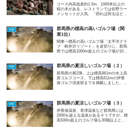
コース内高低差約1.5m、1000本以上の
桜の木がある、レストランでは佐野ラー
メンセットが人気、「回れば回るほど難
しくなる、何度来ても飽きない」と評
判、などの特徴を持ったゴルフ場がそろ
群馬県の標高の高いゴルフ場（関
いました。Let's play golf!
関東
東1位）
関東一標高の高いゴルフ場「太平洋クラ
ブ 軽井沢リゾート」を皮切りに、群馬
県では標高1000m超えのゴルフ場が10コ
ースも見つかりました。標高500m超え
のゴルフ場も多数あるので、群馬県は夏
群馬県の夏涼しいゴルフ場（２）
の避暑ゴルフにとって最適な場所のよう
関東
です。関東の標高...
群馬県の第2弾。上は標高961mの水上高
原ゴルフコース、下は標高611mの伊香
保ゴルフ倶楽部までを掲載しました。お
気に入りの避暑ゴルフ場は見つかりまし
たか？群馬県北部の利根郡みなかみ町に
ある水上高原ゴルフコースは、標高
950m前後で宿泊施設...
群馬県の夏涼しいゴルフ場（３）
関東
伊香保温泉、草津温泉など群馬県には
2000を超える温泉があるそうですが、標
高500m超えのゴルフ場も30個以上と非
常に多くあります。選り取り見取りの避
暑ゴルフ場の中から、あなたはどこを選
びますか。