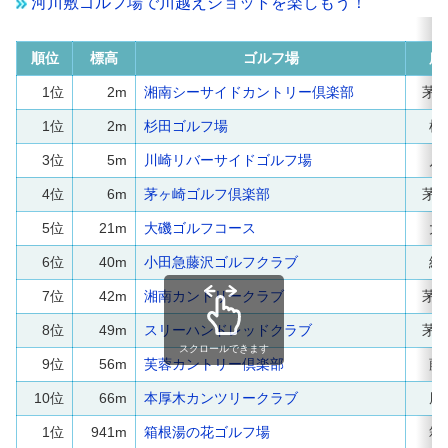
河川敷ゴルフ場で川越えショットを楽しもう！
順位
標高
ゴルフ場
所
1位
2m
湘南シーサイドカントリー倶楽部
茅
1位
2m
杉田ゴルフ場
横
3位
5m
川崎リバーサイドゴルフ場
川
4位
6m
茅ヶ崎ゴルフ倶楽部
茅
5位
21m
大磯ゴルフコース
大
6位
40m
小田急藤沢ゴルフクラブ
綾
7位
42m
湘南カントリークラブ
茅
8位
49m
スリーハンドレッドクラブ
茅
スクロールできます
9位
56m
芙蓉カントリー倶楽部
藤
10位
66m
本厚木カンツリークラブ
厚
1位
941m
箱根湯の花ゴルフ場
箱