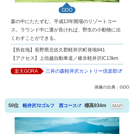
GDO
森の中にたたずむ、平成13年開場のリゾートコー
ス。ラウンド中に運が良ければ、野生の小動物に出
くわすことができる。
【所在地】長野県北佐久郡軽井沢町発地941
【アクセス】上信越自動車道／碓氷軽井沢IC13km
楽天GORA
三井の森軽井沢カントリー倶楽部
50位
軽井沢72ゴルフ 西コース
標高934m