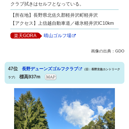
クラブ拭きはセルフとなっている。
【所在地】長野県北佐久郡軽井沢町軽井沢
【アクセス】上信越自動車道／碓氷軽井沢IC10km
楽天GORA
晴山ゴルフ場
47位
長野デューンズゴルフクラブ
（旧：長野京急カントリーク
標高937m
ラブ）