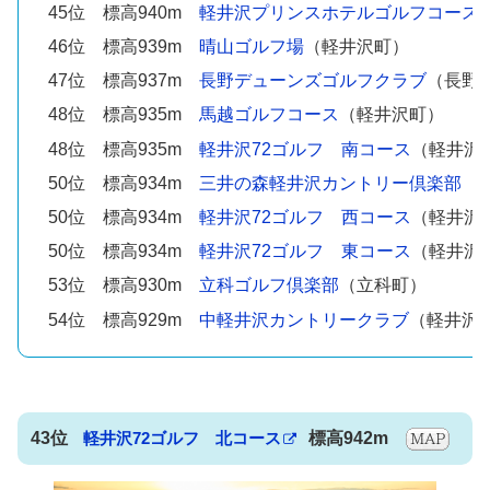
45位 標高940m
軽井沢プリンスホテルゴルフコース
46位 標高939m
晴山ゴルフ場
（軽井沢町）
47位 標高937m
長野デューンズゴルフクラブ
（長野
48位 標高935m
馬越ゴルフコース
（軽井沢町）
48位 標高935m
軽井沢72ゴルフ 南コース
（軽井沢
50位 標高934m
三井の森軽井沢カントリー倶楽部
（
50位 標高934m
軽井沢72ゴルフ 西コース
（軽井沢
50位 標高934m
軽井沢72ゴルフ 東コース
（軽井沢
53位 標高930m
立科ゴルフ倶楽部
（立科町）
54位 標高929m
中軽井沢カントリークラブ
（軽井沢
43位
軽井沢72ゴルフ 北コース
標高942m