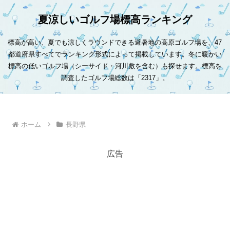
夏涼しいゴルフ場標高ランキング
標高が高い、夏でも涼しくラウンドできる避暑地の高原ゴルフ場を、47
都道府県すべてでランキング形式によって掲載しています。冬に暖かい
標高の低いゴルフ場（シーサイド・河川敷を含む）も探せます。標高を
調査したゴルフ場総数は「2317」。
ホーム
長野県
広告