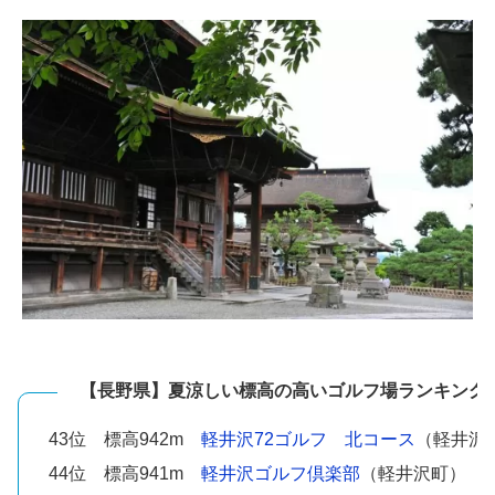
【長野県】夏涼しい標高の高いゴルフ場ランキング
43位 標高942m
軽井沢72ゴルフ 北コース
（軽井沢
44位 標高941m
軽井沢ゴルフ倶楽部
（軽井沢町）