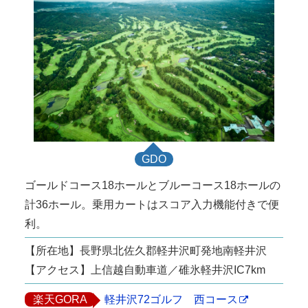
GDO
ゴールドコース18ホールとブルーコース18ホールの
計36ホール。乗用カートはスコア入力機能付きで便
利。
【所在地】長野県北佐久郡軽井沢町発地南軽井沢
【アクセス】上信越自動車道／碓氷軽井沢IC7km
楽天GORA
軽井沢72ゴルフ 西コース