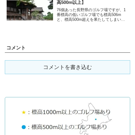
高500m以上】
76個あった長野県のゴルフ場ですが、1
番標高の低いゴルフ場でも標高506m
と、標高500m超えを果たしてしまいま
した。ちなみにこの記事は、長野県の標
高の低いゴルフ場ベスト11も兼ねていま
す。『長野県、どこを選びても、涼しか
な』
コメント
コメントを書き込む