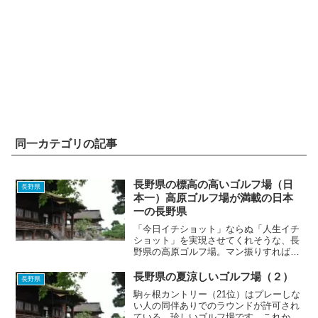
同一カテゴリの記事
長野県の標高の高いゴルフ場（日
長野県
本一）高原ゴルフ場が満載の日本
一の長野県
「今日イチショット」ならぬ「人生イチ
ショット」を実現させてくれそうな、長
野県の高原ゴルフ場。マン振りすれば、
あなたの飛距離も300ヤード超え！？た
だし酸欠には、くれぐれもご注意
長野県の夏涼しいゴルフ場（２）
長野県
を・・・全国の標高の高いゴルフ場トッ
駒ヶ根カントリー（21位）はプレーしな
プ10のほとんどがこの記事に...
い人の同伴ありでのラウンドが許可され
ている、珍しいゴルフ場です。これから