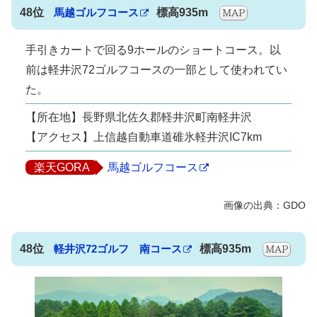
48位
馬越ゴルフコース
標高935m
手引きカートで回る9ホールのショートコース。以
前は軽井沢72ゴルフコースの一部として使われてい
た。
【所在地】長野県北佐久郡軽井沢町南軽井沢
【アクセス】上信越自動車道碓氷軽井沢IC7km
楽天GORA
馬越ゴルフコース
48位
軽井沢72ゴルフ 南コース
標高935m