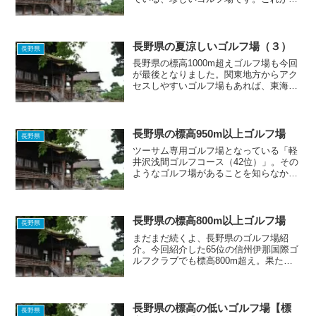
ゴルフを始めたいという人があなたの周
りにいたら、誘ってみてはいかがでしょ
うか？ちなみに駒ヶ根カントリーは、
GDOではアルプスグリー...
長野県の夏涼しいゴルフ場（３）
長野県
長野県の標高1000m超えゴルフ場も今回
が最後となりました。関東地方からアク
セスしやすいゴルフ場もあれば、東海地
方からアクセスしやすいゴルフ場もある
ので、長野県はさながら避暑ゴルフの聖
地と言ったところでしょうか。
長野県の標高950m以上ゴルフ場
長野県
ツーサム専用ゴルフ場となっている「軽
井沢浅間ゴルフコース（42位）」。その
ようなゴルフ場があることを知らなかっ
たので、少し驚きました。距離が短いゴ
ルフ場なので、カップルや夫婦でラウン
ドするのにぴったりな気がします。
長野県の標高800m以上ゴルフ場
長野県
まだまだ続くよ、長野県のゴルフ場紹
介。今回紹介した65位の信州伊那国際ゴ
ルフクラブでも標高800m超え。果たし
て長野県の最も標高の低いゴルフ場は、
何メートルの場所に位置しているのでし
ょうか。答えは次回の記事で明らかに。
Don't miss ...
長野県の標高の低いゴルフ場【標
長野県