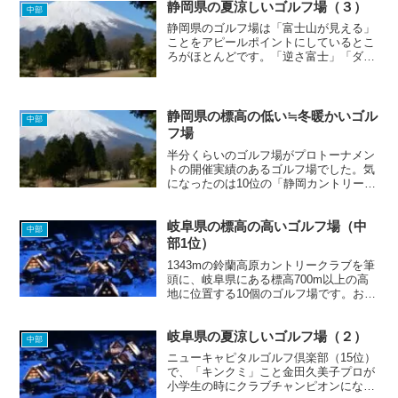
静岡県の夏涼しいゴルフ場（３）
中部
静岡県のゴルフ場は「富士山が見える」
ことをアピールポイントにしているとこ
ろがほとんどです。「逆さ富士」「ダイ
ヤモンド富士」「パール富士」「赤富
士」「青富士」、あなたはどの富士山が
最も好きですか？
静岡県の標高の低い≒冬暖かいゴル
中部
フ場
半分くらいのゴルフ場がプロトーナメン
トの開催実績のあるゴルフ場でした。気
になったのは10位の「静岡カントリー
浜岡コース＆ホテル」。日本で唯一19ホ
ール所有のコースだということです。そ
岐阜県の標高の高いゴルフ場（中
ういう希少性をアピールされるとなぜか
中部
惹かれる。川奈ホテル...
部1位）
1343mの鈴蘭高原カントリークラブを筆
頭に、岐阜県にある標高700m以上の高
地に位置する10個のゴルフ場です。お気
に入りの避暑ゴルフ場は見つかりました
か？中部の標高の高い涼しいゴルフ場ト
岐阜県の夏涼しいゴルフ場（２）
ップ5 1位 標高1343m 鈴蘭高原カン
中部
トリークラ...
ニューキャピタルゴルフ倶楽部（15位）
で、「キンクミ」こと金田久美子プロが
小学生の時にクラブチャンピオンになっ