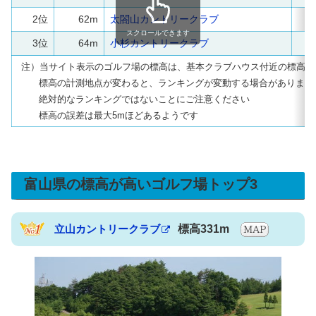
2位
62m
太閤山カントリークラブ
射
スクロールできます
3位
64m
小杉カントリークラブ
射
注）当サイト表示のゴルフ場の標高は、基本クラブハウス付近の標高で
標高の計測地点が変わると、ランキングが変動する場合があります
絶対的なランキングではないことにご注意ください
標高の誤差は最大5mほどあるようです
富山県の標高が高いゴルフ場トップ3
立山カントリークラブ
標高331m