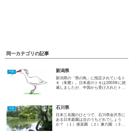
同一カテゴリの記事
新潟県
中部
新潟県の「県の鳥」に指定されているト
キ（朱鷺）。日本産のトキは2003年に絶
滅しましたが、中国から受け入れたトキ
は順調にその数を増やしているそうで
す。今後は野生化でどれだけ繁殖できる
かですね。新潟県の標高の高いゴルフ場
上位3コースは、密集し...
石川県
中部
日本三名園のひとつで、石川県金沢市に
ある日本庭園は次のうちどれでしょう
か？ （１）後楽園 （２）兼六園 （３）
偕楽園A. クリック（タップ）で答え出