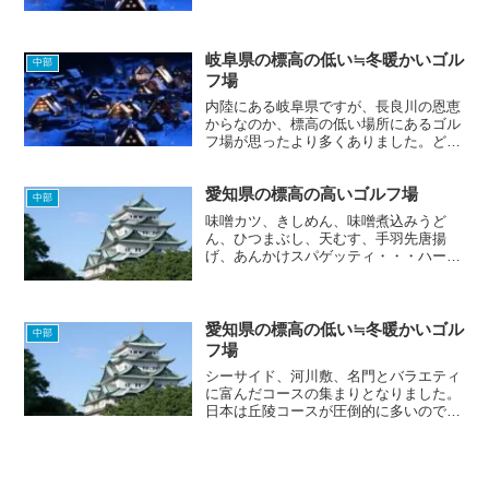
たそうです。世界ジュニアで5回優勝
（タイガー・ウッズは6回）したりと、
ジュニア時代のキンクミの強さは末恐ろ
しいですね。
岐阜県の標高の低い≒冬暖かいゴル
中部
フ場
内陸にある岐阜県ですが、長良川の恩恵
からなのか、標高の低い場所にあるゴル
フ場が思ったより多くありました。どの
ゴルフ場もICからの距離が総じて短く、
アクセスの良さが目を引きます。
愛知県の標高の高いゴルフ場
中部
味噌カツ、きしめん、味噌煮込みうど
ん、ひつまぶし、天むす、手羽先唐揚
げ、あんかけスパゲッティ・・・ハーフ
終わりのランチで名古屋めしを食べて、
気分一新後半も頑張るぞ！
愛知県の標高の低い≒冬暖かいゴル
中部
フ場
シーサイド、河川敷、名門とバラエティ
に富んだコースの集まりとなりました。
日本は丘陵コースが圧倒的に多いので、
たまにシーサイドや河川敷をラウンドす
ると新鮮な気持ちになれます。それにし
ても10位の和合の所在地の「ドンドロ」
って、すごい地名・・・...