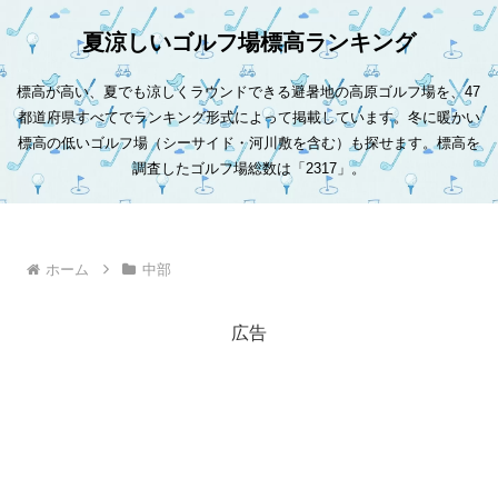
夏涼しいゴルフ場標高ランキング
標高が高い、夏でも涼しくラウンドできる避暑地の高原ゴルフ場を、47
都道府県すべてでランキング形式によって掲載しています。冬に暖かい
標高の低いゴルフ場（シーサイド・河川敷を含む）も探せます。標高を
調査したゴルフ場総数は「2317」。
ホーム
中部
広告