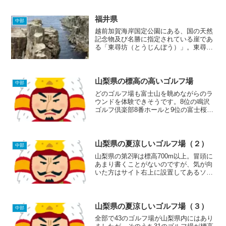
現！
福井県
中部
越前加賀海岸国定公園にある、国の天然
記念物及び名勝に指定されている崖であ
る「東尋坊（とうじんぼう）」。東尋坊
というのは、昔、平泉寺にいた乱暴者の
僧侶の名前で、下の画像の崖から突き落
とされて死んでしまったそうです。
山梨県の標高の高いゴルフ場
中部
どのゴルフ場も富士山を眺めながらのラ
ウンドを体験できそうです。8位の鳴沢
ゴルフ倶楽部8番ホールと9位の富士桜カ
ントリー倶楽部6番ホールの池で見るこ
とのできる「逆さ富士」は、武田信玄も
その美しさに思わず感嘆の声をあげ
る！？＊山梨県と静岡県の標...
山梨県の夏涼しいゴルフ場（２）
中部
山梨県の第2弾は標高700m以上。冒頭に
あまり書くことがないのですが、気が向
いた方はサイト右上に設置してあるソー
シャルボタンでこの記事（サイト）を紹
介していただけるとうれしいです。それ
ではごゆるりとご滞在ください。
山梨県の夏涼しいゴルフ場（３）
中部
全部で43のゴルフ場が山梨県内にはあり