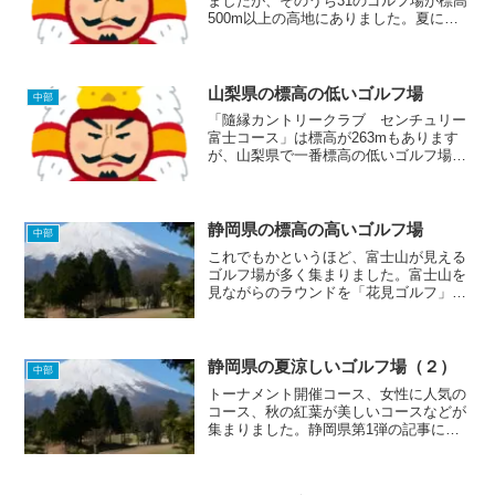
ましたが、そのうち31のゴルフ場が標高
500m以上の高地にありました。夏にな
って涼しいゴルフ場を意識的に探さなく
ても、行ってみたら涼しかったっていう
ことになりそうです。
山梨県の標高の低いゴルフ場
中部
「隨縁カントリークラブ センチュリー
富士コース」は標高が263mもあります
が、山梨県で一番標高の低いゴルフ場の
称号をゲットしてしまいました。他県で
は標高の高さNo.1に輝いたゴルフ場です
ら、標高200mを超えない県もあるとい
うのに。山梨県恐...
静岡県の標高の高いゴルフ場
中部
これでもかというほど、富士山が見える
ゴルフ場が多く集まりました。富士山を
見ながらのラウンドを「花見ゴルフ」な
らぬ「富士見ゴルフ」と言ったりするの
だろうか？すぐ下に掲載してある富士山
が写っている画像は、静岡県からの富士
山か山梨県からの富士山か...
静岡県の夏涼しいゴルフ場（２）
中部
トーナメント開催コース、女性に人気の
コース、秋の紅葉が美しいコースなどが
集まりました。静岡県第1弾の記事に掲
載されたコース同様に、ほとんどのゴル
フ場から富士山が見えるようです。