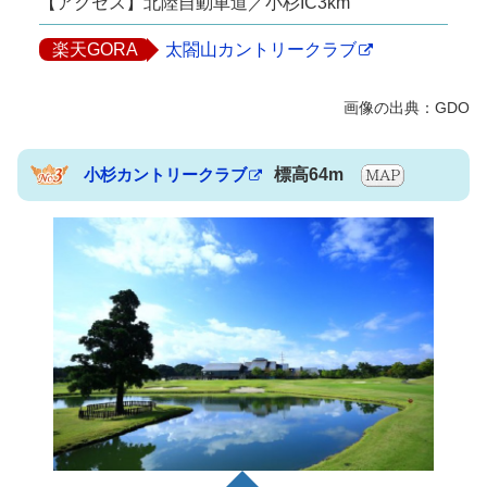
【アクセス】北陸自動車道／小杉IC3km
楽天GORA
太閤山カントリークラブ
小杉カントリークラブ
標高64m