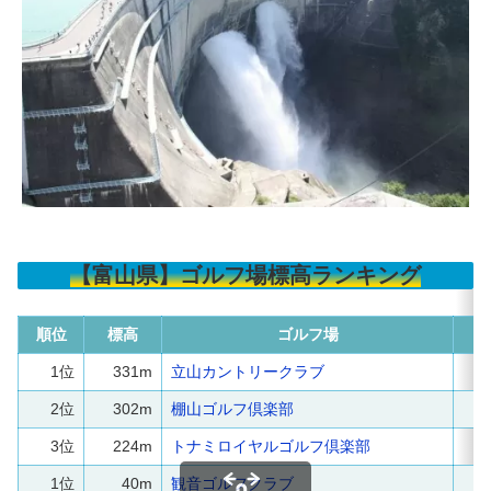
【富山県】ゴルフ場標高ランキング
順位
標高
ゴルフ場
所
1位
331m
立山カントリークラブ
立
2位
302m
棚山ゴルフ倶楽部
朝
3位
224m
トナミロイヤルゴルフ倶楽部
南
1位
40m
観音ゴルフクラブ
魚