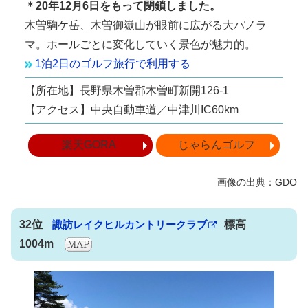
＊20年12月6日をもって閉鎖しました。
木曽駒ケ岳、木曽御嶽山が眼前に広がる大パノラ
マ。ホールごとに変化していく景色が魅力的。
1泊2日のゴルフ旅行で利用する
【所在地】長野県木曽郡木曽町新開126-1
【アクセス】中央自動車道／中津川IC60km
楽天GORA
じゃらんゴルフ
32位
諏訪レイクヒルカントリークラブ
標高
1004m