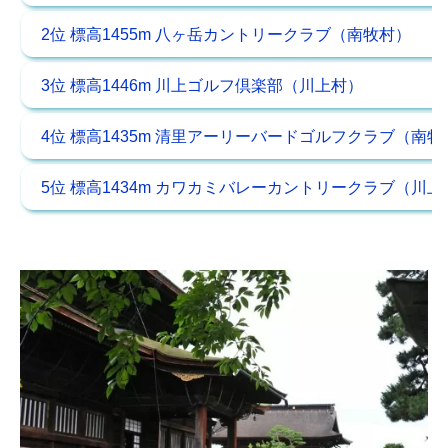
2位 標高1455m 八ヶ岳カントリークラブ（南牧村）
3位 標高1446m 川上ゴルフ倶楽部（川上村）
4位 標高1435m 清里アーリーバードゴルフクラブ（南牧
5位 標高1434m カワカミバレーカントリークラブ（川上