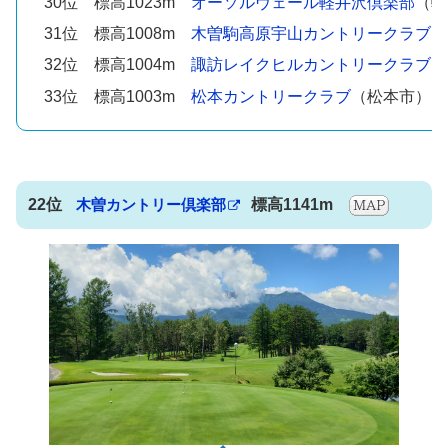
30位 標高1023m
オーソルヴェール軽井沢倶楽部
（軽
31位 標高1008m
木曽駒高原宇山カントリークラブ
（
32位 標高1004m
諏訪レイクヒルカントリークラブ
（
33位 標高1003m
松本カントリークラブ
（松本市）
22位
木曽カントリー倶楽部
標高1141m