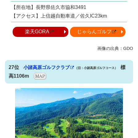
【所在地】長野県佐久市協和3491
【アクセス】上信越自動車道／佐久IC23km
楽天GORA
じゃらんゴルフ
27位
小諸高原ゴルフクラブ
標
（旧：小諸高原ゴルフコース）
高1106m