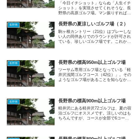
「今日イチショット」ならぬ「人生イチ
ショット」を実現させてくれそうな、長
野県の高原ゴルフ場。マン振りすれば、
あなたの飛距離も300ヤード超え！？た
だし酸欠には、くれぐれもご注意
長野県の夏涼しいゴルフ場（２）
長野県
を・・・全国の標高の高いゴルフ場トッ
駒ヶ根カントリー（21位）はプレーしな
プ10のほとんどがこの記事に...
い人の同伴ありでのラウンドが許可され
ている、珍しいゴルフ場です。これから
ゴルフを始めたいという人があなたの周
りにいたら、誘ってみてはいかがでしょ
うか？ちなみに駒ヶ根カントリーは、
GDOではアルプスグリー...
長野県の標高950m以上ゴルフ場
長野県
ツーサム専用ゴルフ場となっている「軽
井沢浅間ゴルフコース（42位）」。その
ようなゴルフ場があることを知らなかっ
たので、少し驚きました。距離が短いゴ
ルフ場なので、カップルや夫婦でラウン
ドするのにぴったりな気がします。
長野県の標高900m以上ゴルフ場
長野県
軽井沢にある軽井沢72ゴルフは、夏の宿
泊ゴルフにオススメです。涼しいのはも
ちろんですが、コースが全部で6コース
もあり、宿泊施設も充実しています。コ
テージに泊まったことがあるのですが、
とても広くて過ごしやすかったです。⇒
涼しいゴルフ場！夏は...
長野県の標高800m以上ゴルフ場