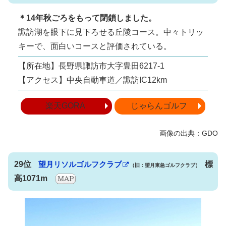
＊14年秋ごろをもって閉鎖しました。
諏訪湖を眼下に見下ろせる丘陵コース。中々トリッ
キーで、面白いコースと評価されている。
【所在地】長野県諏訪市大字豊田6217-1
【アクセス】中央自動車道／諏訪IC12km
楽天GORA
じゃらんゴルフ
29位
望月リソルゴルフクラブ
標
（旧：望月東急ゴルフクラブ）
高1071m