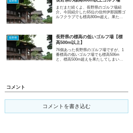
長野県
まだまだ続くよ、長野県のゴルフ場紹
介。今回紹介した65位の信州伊那国際ゴ
ルフクラブでも標高800m超え。果たし
て長野県の最も標高の低いゴルフ場は、
何メートルの場所に位置しているのでし
ょうか。答えは次回の記事で明らかに。
Don't miss ...
長野県の標高の低いゴルフ場【標
長野県
高500m以上】
76個あった長野県のゴルフ場ですが、1
番標高の低いゴルフ場でも標高506m
と、標高500m超えを果たしてしまいま
した。ちなみにこの記事は、長野県の標
高の低いゴルフ場ベスト11も兼ねていま
す。『長野県、どこを選びても、涼しか
な』
コメント
コメントを書き込む