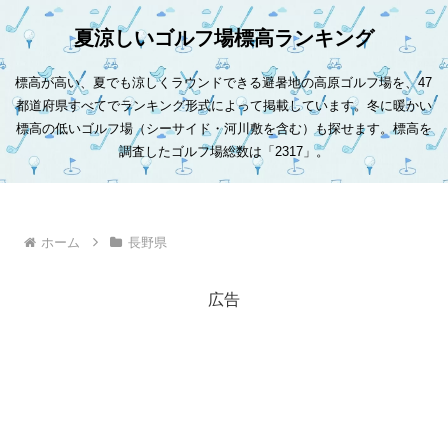
夏涼しいゴルフ場標高ランキング
標高が高い、夏でも涼しくラウンドできる避暑地の高原ゴルフ場を、47
都道府県すべてでランキング形式によって掲載しています。冬に暖かい
標高の低いゴルフ場（シーサイド・河川敷を含む）も探せます。標高を
調査したゴルフ場総数は「2317」。
ホーム
長野県
広告