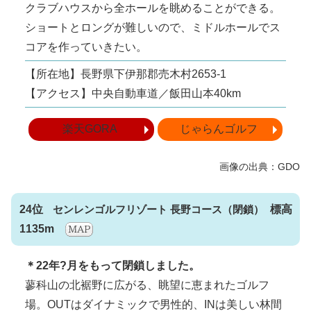
クラブハウスから全ホールを眺めることができる。
ショートとロングが難しいので、ミドルホールでス
コアを作っていきたい。
【所在地】長野県下伊那郡売木村2653-1
【アクセス】中央自動車道／飯田山本40km
楽天GORA
じゃらんゴルフ
24位
センレンゴルフリゾート 長野コース
標高
1135m
＊22年?月をもって閉鎖しました。
蓼科山の北裾野に広がる、眺望に恵まれたゴルフ
場。OUTはダイナミックで男性的、INは美しい林間