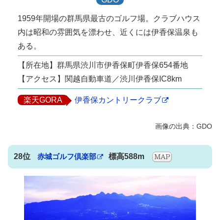
1959年開場の群馬県最古のゴルフ場。クラブハウス
内は昭和の雰囲気を漂わせ、近くには伊香保温泉も
ある。
【所在地】群馬県渋川市伊香保町伊香保654番地
【アクセス】関越自動車道／渋川伊香保IC8km
楽天GORA
伊香保カントリークラブ
28位
赤城ゴルフ倶楽部
標高588m