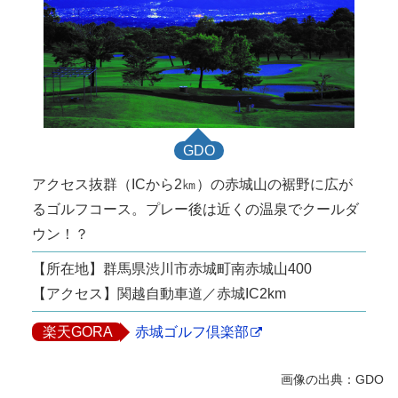
GDO
アクセス抜群（ICから2㎞）の赤城山の裾野に広が
るゴルフコース。プレー後は近くの温泉でクールダ
ウン！？
【所在地】群馬県渋川市赤城町南赤城山400
【アクセス】関越自動車道／赤城IC2km
楽天GORA
赤城ゴルフ倶楽部