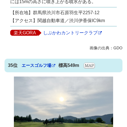
には15mの高さに噴き上がる噴水がある。
【所在地】群馬県渋川市石原羽生平2257-12
【アクセス】関越自動車道／渋川伊香保IC9km
楽天GORA
しぶかわカントリークラブ
35位
エースゴルフ場
標高549m