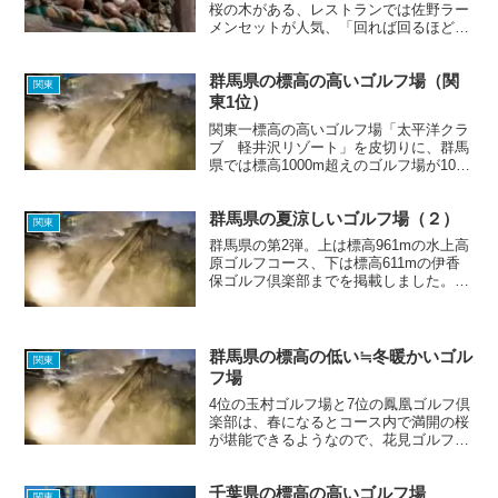
桜の木がある、レストランでは佐野ラー
メンセットが人気、「回れば回るほど難
しくなる、何度来ても飽きない」と評
判、などの特徴を持ったゴルフ場がそろ
群馬県の標高の高いゴルフ場（関
いました。Let's play golf!
関東
東1位）
関東一標高の高いゴルフ場「太平洋クラ
ブ 軽井沢リゾート」を皮切りに、群馬
県では標高1000m超えのゴルフ場が10コ
ースも見つかりました。標高500m超え
のゴルフ場も多数あるので、群馬県は夏
群馬県の夏涼しいゴルフ場（２）
の避暑ゴルフにとって最適な場所のよう
関東
です。関東の標高...
群馬県の第2弾。上は標高961mの水上高
原ゴルフコース、下は標高611mの伊香
保ゴルフ倶楽部までを掲載しました。お
気に入りの避暑ゴルフ場は見つかりまし
たか？群馬県北部の利根郡みなかみ町に
ある水上高原ゴルフコースは、標高
950m前後で宿泊施設...
群馬県の標高の低い≒冬暖かいゴル
関東
フ場
4位の玉村ゴルフ場と7位の鳳凰ゴルフ倶
楽部は、春になるとコース内で満開の桜
が堪能できるようなので、花見ゴルフを
楽しみたい方にはおすすめです。
千葉県の標高の高いゴルフ場
関東