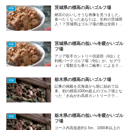
茨城県の標高の高いゴルフ場
関東
納豆のおいしそうな画像を見つました。
食べたくなったあなたは、生粋の茨城県
人！？茨城県はゴルフ場の数は全国トッ
プクラスなのですが、海に面している部
分が多いためか、残念ながら標高の高い
ゴルフ場はほとんどありませんでした。
夏に涼しくゴルフがしたく...
茨城県の標高の低い≒冬暖かいゴル
関東
フ場
アジア取手カントリー倶楽部（6位）と
利根パークゴルフ場（9位）が、セグウ
ェイ（電動立ち乗り二輪車）によるラウ
ンドを取り入れているようです。今まで
味わったことのないラウンド体験があな
栃木県の標高の高いゴルフ場
たを待っている！？⇒ セグウェイ｜アジ
関東
ア取手カントリー倶楽部...
記事の掲載を北海道から順に始めて以
来、初の標高1000m超えのゴルフ場とな
った「きぬがわ高原カントリークラ
ブ」。ホームページ上の画像を見る限
り、とても清潔感を感じるゴルフ場で
す。コテージ宿泊パックもあるので、夏
の暑さを逃れ、楽しくゴルフを満...
栃木県の標高の低い≒冬暖かいゴル
関東
フ場
コース内高低差約1.5m、1000本以上の