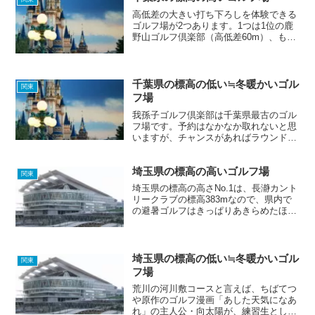
高低差の大きい打ち下ろしを体験できる
ゴルフ場が2つあります。1つは1位の鹿
野山ゴルフ倶楽部（高低差60m）、もう
1つは8位の総丘カントリー倶楽部（高低
差80m）です。6位のゴルフ5カントリー
オークビレッヂでは、日本一アゴの高い
バンカーがあな...
千葉県の標高の低い≒冬暖かいゴル
関東
フ場
我孫子ゴルフ倶楽部は千葉県最古のゴル
フ場です。予約はなかなか取れないと思
いますが、チャンスがあればラウンドし
てみたいゴルフ場です。ちなみに「我孫
子」は「あびこ」と読むそうです。
埼玉県の標高の高いゴルフ場
関東
埼玉県の標高の高さNo.1は、長瀞カント
リークラブの標高383mなので、県内で
の避暑ゴルフはきっぱりあきらめたほう
がよさそうです。隣県の栃木県、群馬
県、山梨県、長野県にはたくさんの避暑
ゴルフ場が存在しているので、そちらを
ご覧になってみてくだ...
埼玉県の標高の低い≒冬暖かいゴル
関東
フ場
荒川の河川敷コースと言えば、ちばてつ
や原作のゴルフ漫画「あした天気になあ
れ」の主人公・向太陽が、練習生として