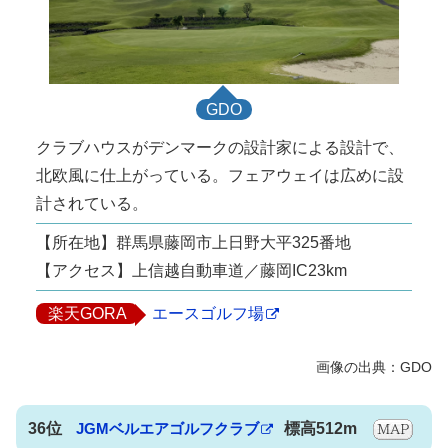
GDO
クラブハウスがデンマークの設計家による設計で、
北欧風に仕上がっている。フェアウェイは広めに設
計されている。
【所在地】群馬県藤岡市上日野大平325番地
【アクセス】上信越自動車道／藤岡IC23km
楽天GORA
エースゴルフ場
36位
JGMベルエアゴルフクラブ
標高512m