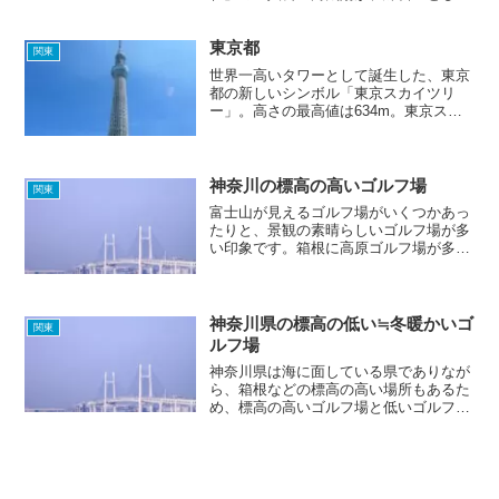
ゴルフの腕を磨いたことで有名です。あ
なたも荒川の河川敷コースで、「チャ
東京都
ー･シュー・メン！」のリズムでナイス
関東
ショットを放ちませんか！？
世界一高いタワーとして誕生した、東京
都の新しいシンボル「東京スカイツリ
ー」。高さの最高値は634m。東京スカ
イツリーの高さでゴルフができれば、夏
の暑さもなんのその。
神奈川の標高の高いゴルフ場
関東
富士山が見えるゴルフ場がいくつかあっ
たりと、景観の素晴らしいゴルフ場が多
い印象です。箱根に高原ゴルフ場が多く
あり、全て芦ノ湖周辺の立地となってい
ます。芦ノ湖の西は、すぐ静岡県となっ
ています。
神奈川県の標高の低い≒冬暖かいゴ
関東
ルフ場
神奈川県は海に面している県でありなが
ら、箱根などの標高の高い場所もあるた
め、標高の高いゴルフ場と低いゴルフ場
がそれぞれ揃っており、夏でも冬でも快
適にゴルフが楽しめる、贅沢な県に仕上
がっています。Let's enjoy golf!