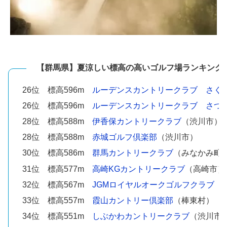
【群馬県】夏涼しい標高の高いゴルフ場ランキング
26位 標高596m
ルーデンスカントリークラブ さく
26位 標高596m
ルーデンスカントリークラブ さつ
28位 標高588m
伊香保カントリークラブ
（渋川市）
28位 標高588m
赤城ゴルフ倶楽部
（渋川市）
30位 標高586m
群馬カントリークラブ
（みなかみ町
31位 標高577m
高崎KGカントリークラブ
（高崎市）
32位 標高567m
JGMロイヤルオークゴルフクラブ
（
33位 標高557m
霞山カントリー倶楽部
（棒東村）
34位 標高551m
しぶかわカントリークラブ
（渋川市