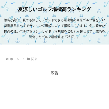
夏涼しいゴルフ場標高ランキング
標高が高い、夏でも涼しくラウンドできる避暑地の高原ゴルフ場を、47
都道府県すべてでランキング形式によって掲載しています。冬に暖かい
標高の低いゴルフ場（シーサイド・河川敷を含む）も探せます。標高を
調査したゴルフ場総数は「2317」。
ホーム
関東
広告