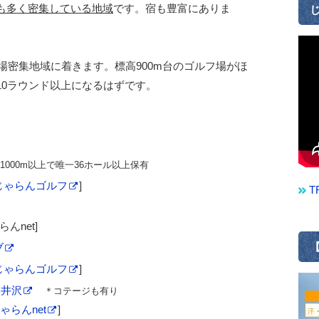
最も多く密集している地域
です。宿も豊富にありま
じ
場密集地域に着きます。標高900m台のゴルフ場がほ
10ラウンド以上になるはずです。
1000m以上で唯一36ホール以上保有
じゃらんゴルフ
]
T
らんnet]
【
ブ
じゃらんゴルフ
]
軽井沢
＊コテージも有り
ゃらんnet
]