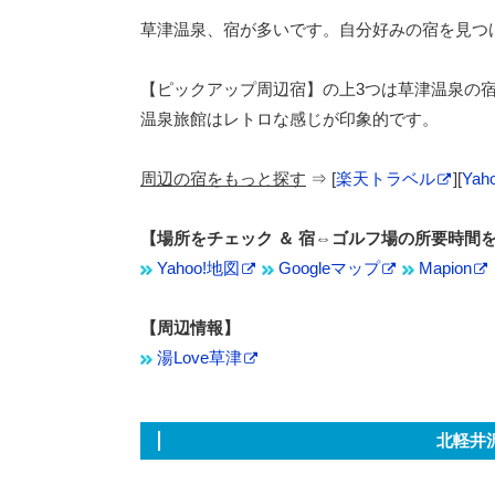
草津温泉、宿が多いです。自分好みの宿を見つ
【ピックアップ周辺宿】の上3つは草津温泉の
温泉旅館はレトロな感じが印象的です。
周辺の宿をもっと探す
⇒ [
楽天トラベル
][
Ya
【場所をチェック ＆ 宿⇔ゴルフ場の所要時間
Yahoo!地図
Googleマップ
Mapion
【周辺情報】
湯Love草津
北軽井