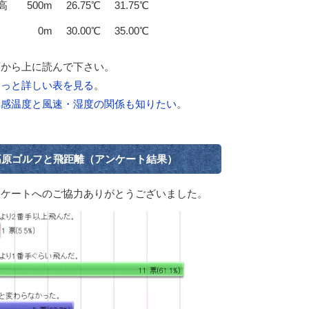
高
500m
26.75℃
31.75℃
0m
30.00℃
35.00℃
下から上に読んで下さい。
もっと詳しい表を見る
。
体感温度と風速・湿度の関係も知りたい
。
高原ゴルフと飛距離（アンケート結果）
ンケートへのご協力ありがとうございました。