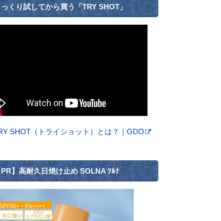
っくり試してから買う「TRY SHOT」
RY SHOT（トライショット）とは？｜GDO
PR】高耐久日焼け止め SOLNA ｿﾙﾅ