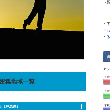
標
＊
＊
＊
ア
場密集地域一覧
泉（群馬県）