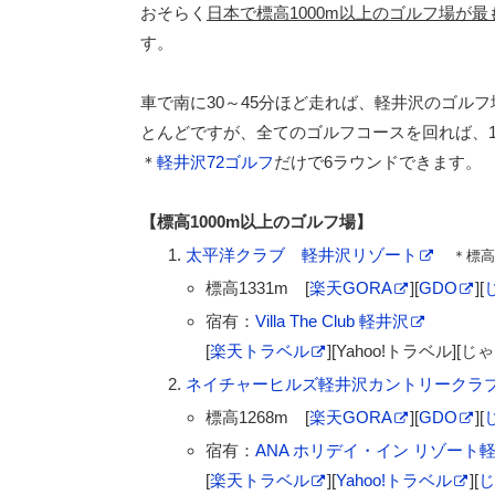
おそらく
日本で標高1000m以上のゴルフ場が
す。
車で南に30～45分ほど走れば、軽井沢のゴルフ
とんどですが、全てのゴルフコースを回れば、
＊
軽井沢72ゴルフ
だけで6ラウンドできます。
【標高1000m以上のゴルフ場】
太平洋クラブ 軽井沢リゾート
＊標高
標高1331m [
楽天GORA
][
GDO
][
宿有：
Villa The Club 軽井沢
[
楽天トラベル
][Yahoo!トラベル][じゃ
ネイチャーヒルズ軽井沢カントリークラ
標高1268m [
楽天GORA
][
GDO
][
宿有：
ANA ホリデイ・イン リゾート
[
楽天トラベル
][
Yahoo!トラベル
][
じ