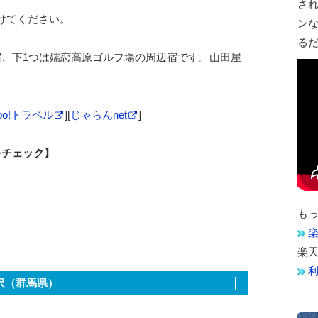
さ
けてください。
ン
る
宿、下1つは嬬恋高原ゴルフ場の周辺宿です。山田屋
hoo!トラベル
][
じゃらんnet
]
をチェック】
も
楽
楽
沢（群馬県）