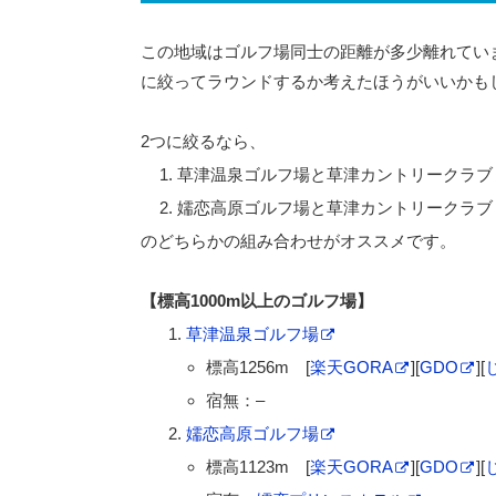
この地域はゴルフ場同士の距離が多少離れてい
に絞ってラウンドするか考えたほうがいいかも
2つに絞るなら、
草津温泉ゴルフ場と草津カントリークラブ
嬬恋高原ゴルフ場と草津カントリークラブ
のどちらかの組み合わせがオススメです。
【標高1000m以上のゴルフ場】
草津温泉ゴルフ場
標高1256m [
楽天GORA
][
GDO
][
宿無：–
嬬恋高原ゴルフ場
標高1123m [
楽天GORA
][
GDO
][