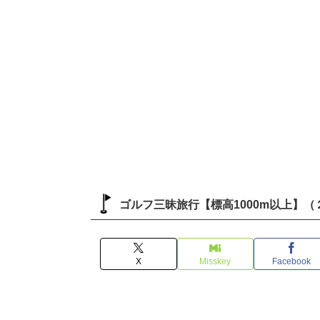
ゴルフ三昧旅行【標高1000m以上】（
X
Misskey
Facebook