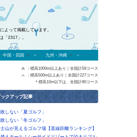
式によって掲載しています。
「2317」。
中国・四国
九州・沖縄
：標高1000m以上あり｜全国計59コース
：標高500m以上あり｜全国計227コース
＊標高10m以下は、全国計80コース
ピックアップ記事
失敗しない「夏ゴルフ」
失敗しない「冬ゴルフ」
富士山が見えるゴルフ場【直線距離ランキング】
海越えホール！シーサイドリゾートで泊まりゴル