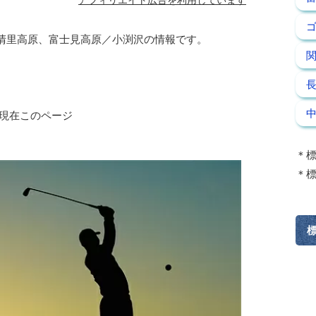
アフィリエイト広告を利用しています
清里高原、富士見高原／小渕沢の情報です。
＊現在このページ
＊標
＊標