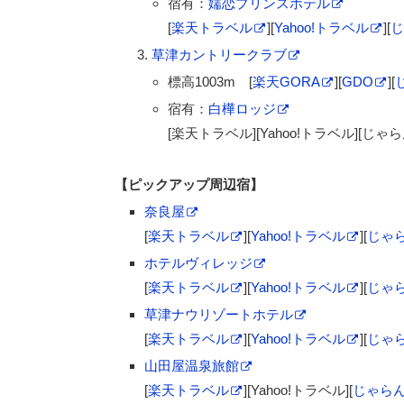
宿有：
嬬恋プリンスホテル
[
楽天トラベル
][
Yahoo!トラベル
][
じ
草津カントリークラブ
標高1003m [
楽天GORA
][
GDO
][
宿有：
白樺ロッジ
[楽天トラベル][Yahoo!トラベル][じゃらん
【ピックアップ周辺宿】
奈良屋
[
楽天トラベル
][
Yahoo!トラベル
][
じゃら
ホテルヴィレッジ
[
楽天トラベル
][
Yahoo!トラベル
][
じゃら
草津ナウリゾートホテル
[
楽天トラベル
][
Yahoo!トラベル
][
じゃら
山田屋温泉旅館
[
楽天トラベル
][Yahoo!トラベル][
じゃらん