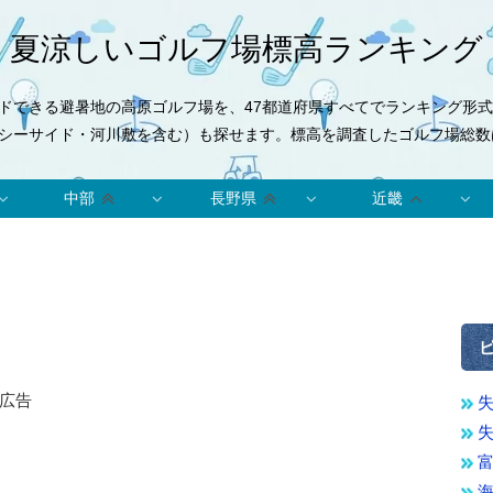
夏涼しいゴルフ場標高ランキング
ドできる避暑地の高原ゴルフ場を、47都道府県すべてでランキング形
シーサイド・河川敷を含む）も探せます。標高を調査したゴルフ場総数は
中部
長野県
近畿
広告