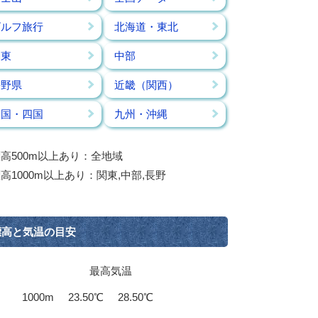
ゴルフ旅行
北海道・東北
関東
中部
長野県
近畿（関西）
中国・四国
九州・沖縄
高500m以上あり：全地域
高1000m以上あり：関東,中部,長野
標高と気温の目安
最高気温
1000m
23.50℃
28.50℃