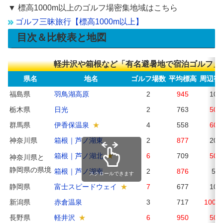
▼ 標高1000m以上のゴルフ場密集地域はこちら
ゴルフ三昧旅行【標高1000m以上】
目次＆比較表と地図
軽井沢や箱根など「有名避暑地で宿泊ゴルフ」
県名
地名
ゴルフ場数
平均標高
周辺宿
福島県
羽鳥湖高原
2
945
10
栃木県
日光
2
763
50
群馬県
伊香保温泉
4
558
60
神奈川県
箱根｜芦ノ湖東
2
877
20
箱根｜芦ノ湖北
6
709
50
神奈川県と
静岡県の県境
箱根｜芦ノ湖南
2
876
5
スクロールできます
静岡県
富士スピードウェイ
7
677
10
新潟県
赤倉温泉
3
717
100超
長野県
軽井沢
6
950
50