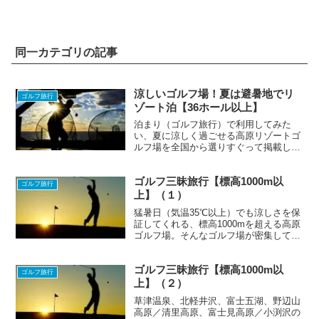
同一カテゴリの記事
涼しいゴルフ場！夏は避暑地でリ
ゴルフ旅行
ゾート泊【36ホール以上】
泊まり（ゴルフ旅行）で利用してみた
い、夏に涼しく過ごせる高原リゾートゴ
ルフ場を全国から選りすぐって掲載しま
した。
ゴルフ三昧旅行【標高1000m以
ゴルフ旅行
上】（１）
猛暑日（気温35℃以上）でも涼しさを保
証してくれる、標高1000mを超える高原
ゴルフ場。そんなゴルフ場が密集してい
たら…。この記事は"夏に涼しい高原
（標高1000m以上）で、違うコースで2
ゴルフ三昧旅行【標高1000m以
ラウンド以上のゴルフ旅行"をしたいと
ゴルフ旅行
いうゴルファーの...
上】（２）
草津温泉、北軽井沢、富士五湖、野辺山
高原／清里高原、富士見高原／小渕沢の