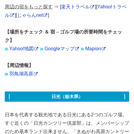
周辺の宿をもっと探す
⇒ [
楽天トラベル
][
Yahoo!トラベ
ル
][
じゃらんnet
]
【場所をチェック ＆ 宿⇔ゴルフ場の所要時間をチェッ
ク】
Yahoo!地図
Googleマップ
Mapion
【周辺情報】
羽鳥湖高原
日光（栃木県）
日本を代表する観光地である日光にある2つのゴルフ場。
すぐ近くの「日光カンツリー倶楽部」は、メンバーシップ
のため基本ランド出来ません。「きぬがわ高原カントリー