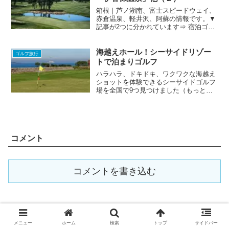
箱根｜芦ノ湖南、富士スピードウェイ、
赤倉温泉、軽井沢、阿蘇の情報です。▼
記事が2つに分かれています⇒ 宿泊ゴル
フ「軽井沢」「箱根」「伊香保温泉」他
（１）⇒ 宿泊ゴルフ「軽井沢」「箱根」
海越えホール！シーサイドリゾー
「伊香保温泉」他（２）＊現在このペー
ゴルフ旅行
ジ
トで泊まりゴルフ
ハラハラ、ドキドキ、ワクワクな海越え
ショットを体験できるシーサイドゴルフ
場を全国で9つ見つけました（もっとあ
るかもしれません）。今回はそれらのゴ
ルフ場を宿の情報と合わせて、「宿泊ゴ
ルフで利用したいシーサイドリゾートゴ
ルフ場」として一挙ご紹介...
コメント
コメントを書き込む
メニュー
ホーム
検索
トップ
サイドバー