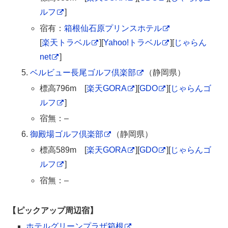
ルフ
]
宿有：
箱根仙石原プリンスホテル
[
楽天トラベル
][
Yahoo!トラベル
][
じゃらん
net
]
ベルビュー長尾ゴルフ倶楽部
（静岡県）
標高796m [
楽天GORA
][
GDO
][
じゃらんゴ
ルフ
]
宿無：–
御殿場ゴルフ倶楽部
（静岡県）
標高589m [
楽天GORA
][
GDO
][
じゃらんゴ
ルフ
]
宿無：–
【ピックアップ周辺宿】
ホテルグリーンプラザ箱根