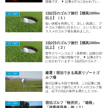
情報です。▼ 記事が2つに分かれていま
す⇒ ゴルフ三昧旅行【標高1000m以上】
（１）⇒ ゴルフ三昧旅行【標高1000m以
1泊2日のゴルフ旅行【標高1000m
上】（２）＊現在このページ
ゴルフ旅行
以上】（１）
短い休暇を利用して、涼しい高原に、プ
チゴルフ旅行に行きたい、という方にオ
ススメのゴルフ場を集めました。
1泊2日のゴルフ旅行【標高1000m
ゴルフ旅行
以上】（２）
菅平グリーンゴルフ（長野県）以降の20
個のゴルフ場の情報です。▼ 記事が2つ
に分かれています⇒ 1泊2日のゴルフ旅
行【標高1000m以上】（１）⇒ 1泊2日
のゴルフ旅行【標高1000m以上】（２）
厳選！宿泊できる高原リゾートゴ
＊現在このページ
ゴルフ旅行
ルフ場
旅行記事も今回で第4弾。この記事に掲
載したゴルフ旅行にオススメのゴルフ場
は、以下の3点の条件を満たしたゴルフ
場です。 標高500m～999mに位置してい
る 18ホールまたは27ホールを有してい
宿泊ゴルフ「軽井沢」「箱根」
る オススメできる宿泊施設を完備してい
ゴルフ旅行
る
「伊香保温泉」他（２）