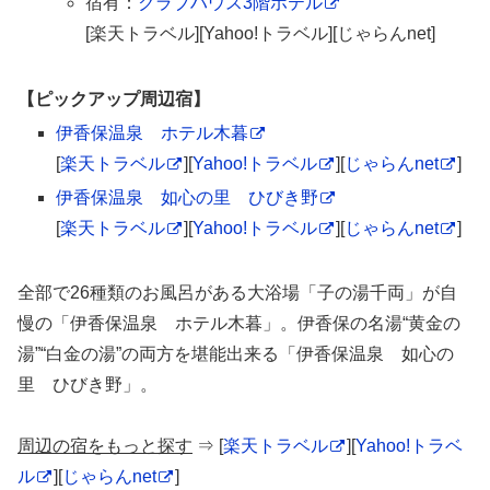
宿有：
クラブハウス3階ホテル
[楽天トラベル][Yahoo!トラベル][じゃらんnet]
【ピックアップ周辺宿】
伊香保温泉 ホテル木暮
[
楽天トラベル
][
Yahoo!トラベル
][
じゃらんnet
]
伊香保温泉 如心の里 ひびき野
[
楽天トラベル
][
Yahoo!トラベル
][
じゃらんnet
]
全部で26種類のお風呂がある大浴場「子の湯千両」が自
慢の「伊香保温泉 ホテル木暮」。伊香保の名湯“黄金の
湯”“白金の湯”の両方を堪能出来る「伊香保温泉 如心の
里 ひびき野」。
周辺の宿をもっと探す
⇒ [
楽天トラベル
][
Yahoo!トラベ
ル
][
じゃらんnet
]