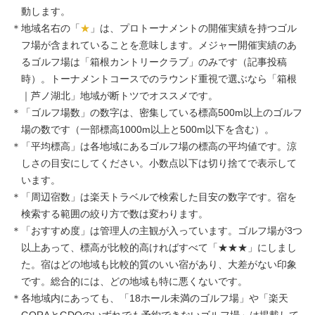
動します。
＊地域名右の「
★
」は、プロトーナメントの開催実績を持つゴル
フ場が含まれていることを意味します。メジャー開催実績のあ
るゴルフ場は「箱根カントリークラブ」のみです（記事投稿
時）。トーナメントコースでのラウンド重視で選ぶなら「箱根
｜芦ノ湖北」地域が断トツでオススメです。
＊「ゴルフ場数」の数字は、密集している標高500m以上のゴルフ
場の数です（一部標高1000m以上と500m以下を含む）。
＊「平均標高」は各地域にあるゴルフ場の標高の平均値です。涼
しさの目安にしてください。小数点以下は切り捨てで表示して
います。
＊「周辺宿数」は楽天トラベルで検索した目安の数字です。宿を
検索する範囲の絞り方で数は変わります。
＊「おすすめ度」は管理人の主観が入っています。ゴルフ場が3つ
以上あって、標高が比較的高ければすべて「★★★」にしまし
た。宿はどの地域も比較的質のいい宿があり、大差がない印象
です。総合的には、どの地域も特に悪くないです。
＊各地域内にあっても、「18ホール未満のゴルフ場」や「楽天