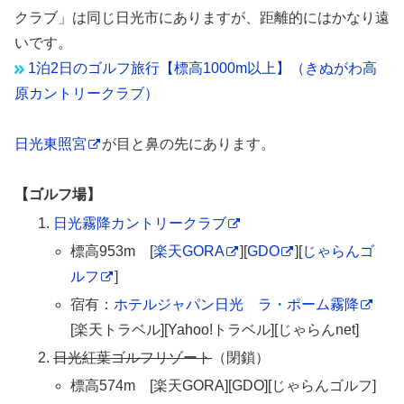
クラブ」は同じ日光市にありますが、距離的にはかなり遠
いです。
1泊2日のゴルフ旅行【標高1000m以上】（きぬがわ高
原カントリークラブ）
日光東照宮
が目と鼻の先にあります。
【ゴルフ場】
日光霧降カントリークラブ
標高953m [
楽天GORA
][
GDO
][
じゃらんゴ
ルフ
]
宿有：
ホテルジャパン日光 ラ・ポーム霧降
[楽天トラベル][Yahoo!トラベル][じゃらんnet]
日光紅葉ゴルフリゾート
標高574m [楽天GORA][GDO][じゃらんゴルフ]