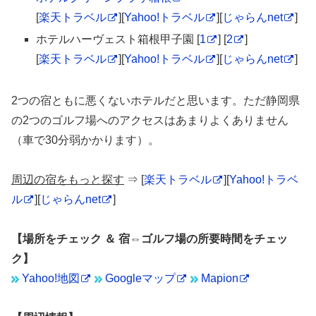
[
楽天トラベル
][
Yahoo!トラベル
][
じゃらんnet
]
ホテルハーヴェスト箱根甲子園 [
1
] [
2
]
[
楽天トラベル
][
Yahoo!トラベル
][
じゃらんnet
]
2つの宿ともに悪くないホテルだと思います。ただ静岡県
の2つのゴルフ場へのアクセスはあまりよくありません
（車で30分弱かかります）。
周辺の宿をもっと探す
⇒ [
楽天トラベル
][
Yahoo!トラベ
ル
][
じゃらんnet
]
【場所をチェック ＆ 宿⇔ゴルフ場の所要時間をチェッ
ク】
Yahoo!地図
Googleマップ
Mapion