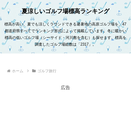
夏涼しいゴルフ場標高ランキング
標高が高い、夏でも涼しくラウンドできる避暑地の高原ゴルフ場を、47
都道府県すべてでランキング形式によって掲載しています。冬に暖かい
標高の低いゴルフ場（シーサイド・河川敷を含む）も探せます。標高を
調査したゴルフ場総数は「2317」。
ホーム
ゴルフ旅行
広告