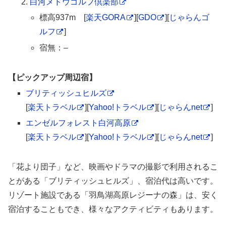
白河メドウゴルフ倶楽部
標高937m [
楽天GORA
][
GDO
][
じゃらんゴ
ルフ
]
宿無：–
【ピックアップ周辺宿】
ブリティッシュヒルズ
[
楽天トラベル
][
Yahoo!トラベル
][
じゃらんnet
]
エンゼルフォレスト白河高原
[
楽天トラベル
][
Yahoo!トラベル
][
じゃらんnet
]
「花より団子」など、映画やドラマの撮影で利用されるこ
とがある「ブリティッシュヒルズ」、宿泊代は高いです。
リゾート施設である「羽鳥湖高原レジーナの森」は、安く
宿泊することもでき、様々なアクティビティもあります。