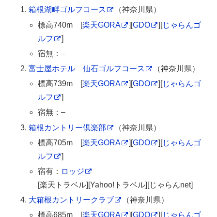
箱根湖畔ゴルフコース
（神奈川県）
標高740m [
楽天GORA
][
GDO
][
じゃらんゴ
ルフ
]
宿無：–
富士屋ホテル 仙石ゴルフコース
（神奈川県）
標高739m [
楽天GORA
][
GDO
][
じゃらんゴ
ルフ
]
宿無：–
箱根カントリー倶楽部
（神奈川県）
標高705m [
楽天GORA
][
GDO
][
じゃらんゴ
ルフ
]
宿有：
ロッジ
[楽天トラベル][Yahoo!トラベル][じゃらんnet]
大箱根カントリークラブ
（神奈川県）
標高685m [
楽天GORA
][
GDO
][
じゃらんゴ