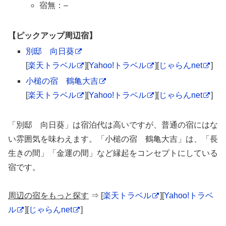
宿無：–
【ピックアップ周辺宿】
別邸 向日葵
[
楽天トラベル
][
Yahoo!トラベル
][
じゃらんnet
]
小槌の宿 鶴亀大吉
[
楽天トラベル
][
Yahoo!トラベル
][
じゃらんnet
]
「別邸 向日葵」は宿泊代は高いですが、普通の宿にはな
い雰囲気を味わえます。「小槌の宿 鶴亀大吉」は、「長
生きの間」「金運の間」など縁起をコンセプトにしている
宿です。
周辺の宿をもっと探す
⇒ [
楽天トラベル
][
Yahoo!トラベ
ル
][
じゃらんnet
]