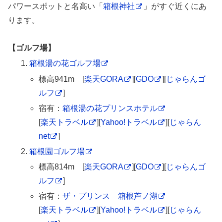
パワースポットと名高い「
箱根神社
」がすぐ近くにあ
ります。
【ゴルフ場】
箱根湯の花ゴルフ場
標高941m [
楽天GORA
][
GDO
][
じゃらんゴ
ルフ
]
宿有：
箱根湯の花プリンスホテル
[
楽天トラベル
][
Yahoo!トラベル
][
じゃらん
net
]
箱根園ゴルフ場
標高814m [
楽天GORA
][
GDO
][
じゃらんゴ
ルフ
]
宿有：
ザ・プリンス 箱根芦ノ湖
[
楽天トラベル
][
Yahoo!トラベル
][
じゃらん