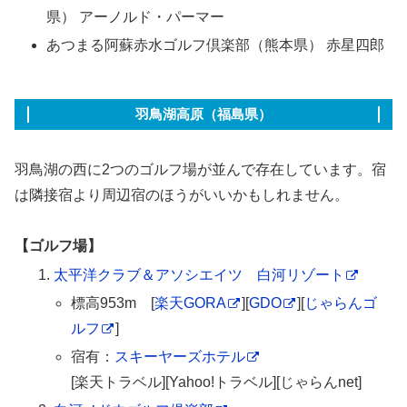
県） アーノルド・パーマー
あつまる阿蘇赤水ゴルフ倶楽部（熊本県） 赤星四郎
羽鳥湖高原（福島県）
羽鳥湖の西に2つのゴルフ場が並んで存在しています。宿
は隣接宿より周辺宿のほうがいいかもしれません。
【ゴルフ場】
太平洋クラブ＆アソシエイツ 白河リゾート
標高953m [
楽天GORA
][
GDO
][
じゃらんゴ
ルフ
]
宿有：
スキーヤーズホテル
[楽天トラベル][Yahoo!トラベル][じゃらんnet]