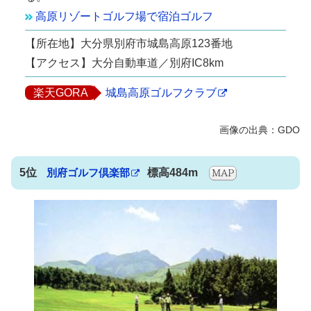
高原リゾートゴルフ場で宿泊ゴルフ
【所在地】大分県別府市城島高原123番地
【アクセス】大分自動車道／別府IC8km
楽天GORA
城島高原ゴルフクラブ
5位
別府ゴルフ倶楽部
標高484m