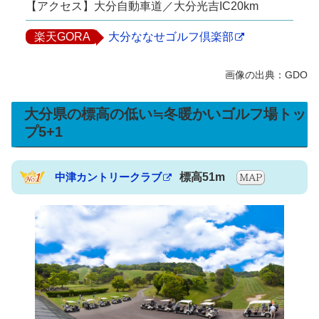
【アクセス】大分自動車道／大分光吉IC20km
楽天GORA
大分ななせゴルフ倶楽部
大分県の標高の低い≒冬暖かいゴルフ場トッ
プ5+1
中津カントリークラブ
標高51m