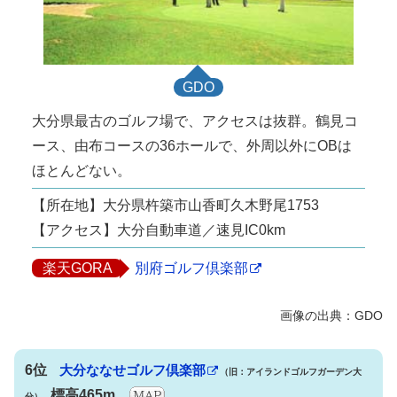
GDO
大分県最古のゴルフ場で、アクセスは抜群。鶴見コ
ース、由布コースの36ホールで、外周以外にOBは
ほとんどない。
【所在地】大分県杵築市山香町久木野尾1753
【アクセス】大分自動車道／速見IC0km
楽天GORA
別府ゴルフ倶楽部
6位
大分ななせゴルフ倶楽部
（旧：アイランドゴルフガーデン大
標高465m
分）