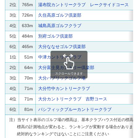
2位
765m
湯布院カントリークラブ レークサイドコース
3位
726m
久住高原ゴルフ倶楽部
4位
633m
城島高原ゴルフクラブ
5位
484m
別府ゴルフ倶楽部
6位
465m
大分ななせゴルフ倶楽部
1位
51m
中津カントリークラブ
2位
64m
大分富士見カントリー倶楽部
スクロールできます
3位
70m
大分パブリックゴルフ場
4位
71m
大分竹中カントリークラブ
4位
71m
大分カントリークラブ 吉野コース
6位
81m
パシフィックブルーカントリークラブ
注）当サイト表示のゴルフ場の標高は、基本クラブハウス付近の標高で
標高の計測地点が変わると、ランキングが変動する場合があります
絶対的なランキングではないことにご注意ください