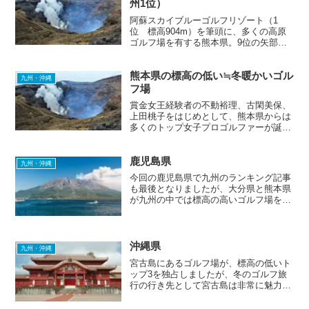
州1位）
阿蘇スカイブルーゴルフリゾート（1
位 標高904m）を筆頭に、多くの高原
ゴルフ場を有する熊本県。9位の矢部サ
ンバレーカントリークラブ以外はすべて
熊本市より以北にあります。「阿蘇山」
熊本県の標高の低い≒冬暖かいゴル
周辺に8個、「菊池渓谷」周辺に2個とな
九州・沖縄
っています。⇒ 宿泊ゴ...
フ場
賞金女王経験者の不動裕理、古閑美保、
上田桃子をはじめとして、熊本県からは
多くのトップ女子プロゴルファーが誕生
しています。彼女たちが腕を磨いたであ
ろう熊本県のゴルフ場でラウンドすれ
鹿児島県
ば、あなたのゴルフのスキルも格段に向
九州・沖縄
上すること間違いなし！？
今回の鹿児島県で九州のランキング記事
も最後となりましたが、大分県と熊本県
が九州の中では標高の高いゴルフ場を多
く確認できました。いぶすきゴルフクラ
ブ（4位 標高104m）と祁答院ゴルフ倶
楽部（5位 標高107m）は、鹿児島県の
中でコースレート...
沖縄県
九州・沖縄
宮古島にあるゴルフ場が、標高の低いト
ップ3を独占しましたが、冬のゴルフ旅
行の行き先として宮古島は非常に魅力的
だと感じました。宿泊施設やゴルフ宿泊
パックも充実しているので、皆さんも検