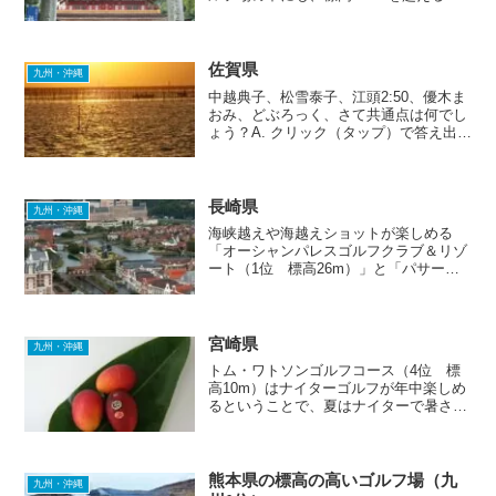
うな高地に位置しているゴルフ場はな
く、最も高いのは標高387mの大博多カ
ントリー倶楽部でした。シーサイドコー
スと河川敷コースは...
佐賀県
九州・沖縄
中越典子、松雪泰子、江頭2:50、優木ま
おみ、どぶろっく、さて共通点は何でし
ょう？A. クリック（タップ）で答え出
現！
長崎県
九州・沖縄
海峡越えや海越えショットが楽しめる
「オーシャンパレスゴルフクラブ＆リゾ
ート（1位 標高26m）」と「パサージ
ュ琴海アイランドゴルフクラブ（2位
標高30m）」。距離的にすごく近くに立
地しているので、ゴルフ旅行で2つのゴ
ルフ場をはしごするのも...
宮崎県
九州・沖縄
トム・ワトソンゴルフコース（4位 標
高10m）はナイターゴルフが年中楽しめ
るということで、夏はナイターで暑さを
しのぎ、冬は日中にラウンドして寒さを
しのぐ、といった使い分けができるかな
と思います。宮崎カントリークラブとフ
ェニックスカントリーク...
熊本県の標高の高いゴルフ場（九
九州・沖縄