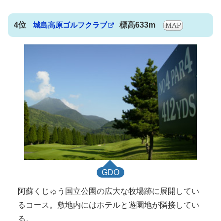
4位
城島高原ゴルフクラブ
標高633m
GDO
阿蘇くじゅう国立公園の広大な牧場跡に展開してい
るコース。敷地内にはホテルと遊園地が隣接してい
る。