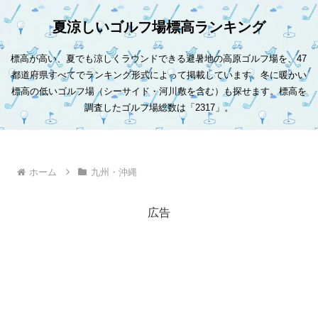
夏涼しいゴルフ場標高ランキング
標高が高い、夏でも涼しくラウンドできる避暑地の高原ゴルフ場を、47
都道府県すべてでランキング形式によって掲載しています。冬に暖かい
標高の低いゴルフ場（シーサイド・河川敷を含む）も探せます。標高を
調査したゴルフ場総数は「2317」。
ホーム
九州・沖縄
広告