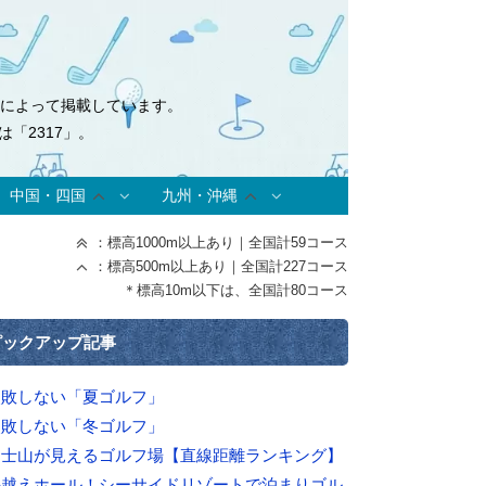
式によって掲載しています。
「2317」。
中国・四国
九州・沖縄
：標高1000m以上あり｜全国計59コース
：標高500m以上あり｜全国計227コース
＊標高10m以下は、全国計80コース
ピックアップ記事
失敗しない「夏ゴルフ」
失敗しない「冬ゴルフ」
富士山が見えるゴルフ場【直線距離ランキング】
海越えホール！シーサイドリゾートで泊まりゴル