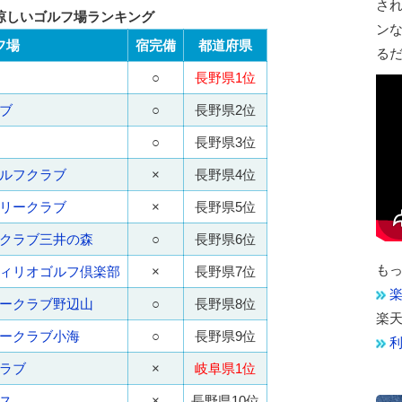
さ
涼しいゴルフ場ランキング
ン
フ場
宿完備
都道府県
る
○
長野県1位
ブ
○
長野県2位
○
長野県3位
ルフクラブ
×
長野県4位
リークラブ
×
長野県5位
クラブ三井の森
○
長野県6位
も
ィリオゴルフ倶楽部
×
長野県7位
楽
ークラブ野辺山
○
長野県8位
楽
ークラブ小海
○
長野県9位
ラブ
×
岐阜県1位
ス
×
長野県10位