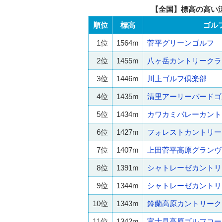
【全国】標高の高い
順位
標高
ゴル
1位
1564m
菅平グリーンゴルフ
2位
1455m
八ヶ岳カントリークラ
3位
1446m
川上ゴルフ倶楽部
4位
1435m
清里アーリーバードゴ
5位
1434m
カワカミバレーカント
6位
1427m
フォレストカントリー
7位
1407m
上田菅平高原グランヴ
8位
1391m
シャトレーゼカントリ
9位
1344m
シャトレーゼカントリ
10位
1343m
鈴蘭高原カントリーク
11位
1342m
富士見高原ゴルフコー