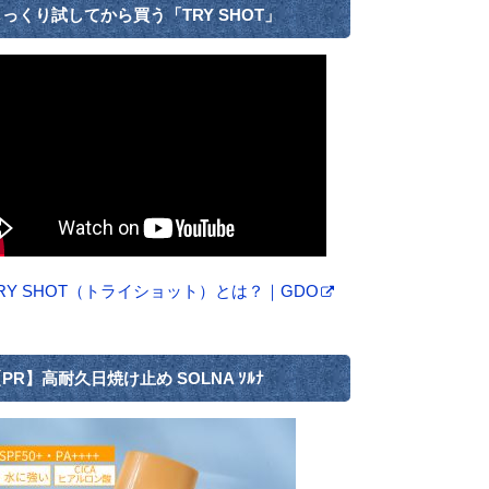
っくり試してから買う「TRY SHOT」
RY SHOT（トライショット）とは？｜GDO
PR】高耐久日焼け止め SOLNA ｿﾙﾅ