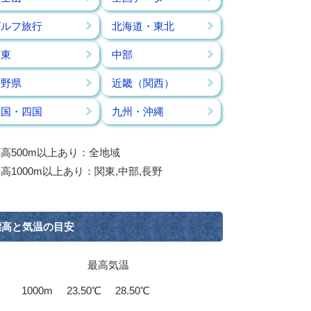
ゴルフ旅行
北海道・東北
関東
中部
長野県
近畿（関西）
中国・四国
九州・沖縄
高500m以上あり：全地域
高1000m以上あり：関東,中部,長野
標高と気温の目安
最高気温
1000m
23.50℃
28.50℃