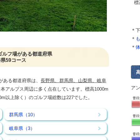
標
＊
＊
＊
のゴルフ場がある都道府県
6県59コース
場がある都道府県は、
長野県、群馬県、山梨県、岐阜
ア
本アルプス周辺に多く点在しています。標高1000m
00m以上除く）のゴルフ場総数は227でした。
群馬県（10）
岐阜県（3）