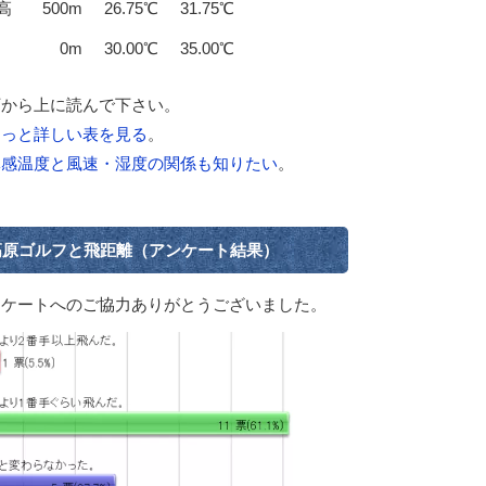
高
500m
26.75℃
31.75℃
0m
30.00℃
35.00℃
下から上に読んで下さい。
もっと詳しい表を見る
。
体感温度と風速・湿度の関係も知りたい
。
高原ゴルフと飛距離（アンケート結果）
ンケートへのご協力ありがとうございました。