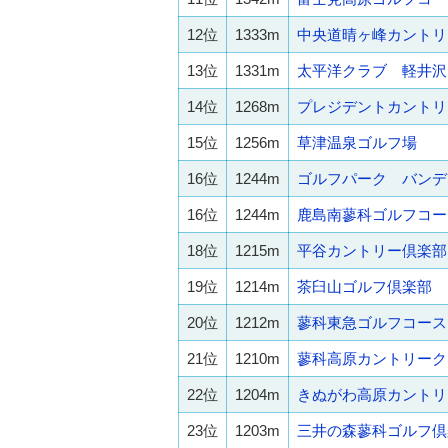
12位
1333m
中央道晴ヶ峰カントリ
13位
1331m
太平洋クラブ 軽井沢
14位
1268m
プレジデントカントリ
15位
1256m
草津温泉ゴルフ場
16位
1244m
ゴルフパーク バンデ
16位
1244m
鹿島南蓼科ゴルフコー
18位
1215m
平谷カントリー倶楽部
19位
1214m
茶臼山ゴルフ倶楽部 
20位
1212m
蓼科東急ゴルフコース
21位
1210m
蓼科高原カントリーク
22位
1204m
きぬがわ高原カントリ
23位
1203m
三井の森蓼科ゴルフ倶