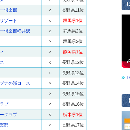
じ
ー倶楽部
○
長野県11位
リゾート
○
群馬県1位
ー倶楽部軽井沢
○
群馬県2位
×
群馬県3位
ィ
×
静岡県1位
ス
○
長野県12位
○
長野県13位
T
ブナの嶺コース
×
長野県14位
×
長野県15位
【
ラブ
○
長野県16位
ークラブ
○
栃木県1位
楽部
○
長野県17位