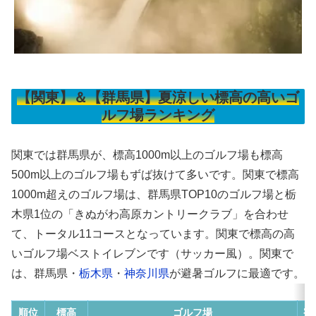
【関東】＆【群馬県】夏涼しい標高の高いゴ
ルフ場ランキング
関東では群馬県が、標高1000m以上のゴルフ場も標高
500m以上のゴルフ場もずば抜けて多いです。関東で標高
1000m超えのゴルフ場は、群馬県TOP10のゴルフ場と栃
木県1位の「きぬがわ高原カントリークラブ」を合わせ
て、トータル11コースとなっています。関東で標高の高
いゴルフ場ベストイレブンです（サッカー風）。関東で
は、群馬県・
栃木県
・
神奈川県
が避暑ゴルフに最適です。
順位
標高
ゴルフ場
宿