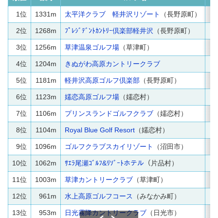
1位
1331m
太平洋クラブ 軽井沢リゾート
（長野原町）
2位
1268m
ﾌﾟﾚｼﾞﾃﾞﾝﾄｶﾝﾄﾘｰ倶楽部軽井沢
（長野原町）
3位
1256m
草津温泉ゴルフ場
（草津町）
4位
1204m
きぬがわ高原カントリークラブ
5位
1181m
軽井沢高原ゴルフ倶楽部
（長野原町）
6位
1123m
嬬恋高原ゴルフ場
（嬬恋村）
7位
1106m
プリンスランドゴルフクラブ
（嬬恋村）
8位
1104m
Royal Blue Golf Resort
（嬬恋村）
9位
1096m
ゴルフクラブスカイリゾート
（沼田市）
10位
1062m
ｻｴﾗ尾瀬ｺﾞﾙﾌ&ﾘｿﾞｰﾄホテル
（片品村）
11位
1003m
草津カントリークラブ
（草津町）
12位
961m
水上高原ゴルフコース
（みなかみ町）
13位
953m
日光霧降カントリークラブ
（日光市）