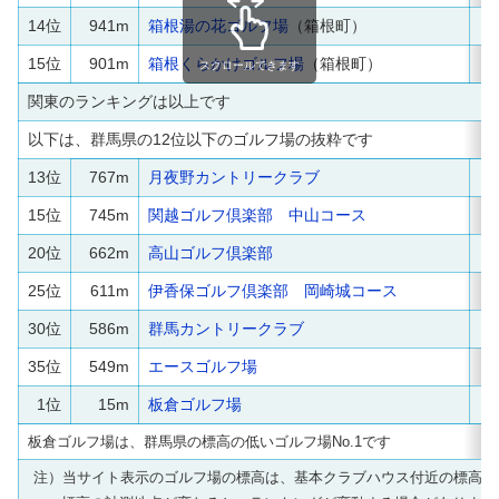
14位
941m
箱根湯の花ゴルフ場
（箱根町）
15位
901m
箱根くらかけゴルフ場
（箱根町）
スクロールできます
関東のランキングは以上です
以下は、群馬県の12位以下のゴルフ場の抜粋です
13位
767m
月夜野カントリークラブ
15位
745m
関越ゴルフ倶楽部 中山コース
20位
662m
高山ゴルフ倶楽部
25位
611m
伊香保ゴルフ倶楽部 岡崎城コース
30位
586m
群馬カントリークラブ
35位
549m
エースゴルフ場
1位
15m
板倉ゴルフ場
板倉ゴルフ場は、群馬県の標高の低いゴルフ場No.1です
注）当サイト表示のゴルフ場の標高は、基本クラブハウス付近の標高で