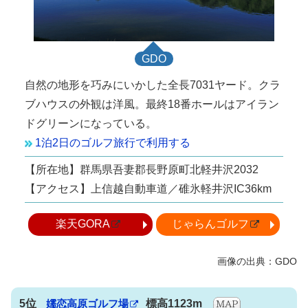
GDO
自然の地形を巧みにいかした全長7031ヤード。クラ
ブハウスの外観は洋風。最終18番ホールはアイラン
ドグリーンになっている。
1泊2日のゴルフ旅行で利用する
【所在地】群馬県吾妻郡長野原町北軽井沢2032
【アクセス】上信越自動車道／碓氷軽井沢IC36km
楽天GORA
じゃらんゴルフ
5位
嬬恋高原ゴルフ場
標高1123m