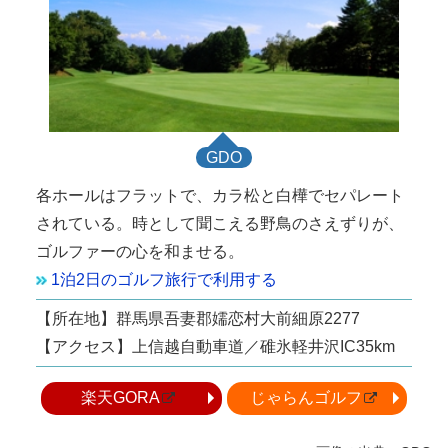
GDO
各ホールはフラットで、カラ松と白樺でセパレート
されている。時として聞こえる野鳥のさえずりが、
ゴルファーの心を和ませる。
1泊2日のゴルフ旅行で利用する
【所在地】群馬県吾妻郡嬬恋村大前細原2277
【アクセス】上信越自動車道／碓氷軽井沢IC35km
楽天GORA
じゃらんゴルフ