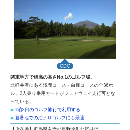
GDO
関東地方で標高の高さNo.1のゴルフ場
。
北軽井沢にある浅間コース・白樺コースの全36ホー
ル。2人乗り乗用カートがフェアウェイ走行可とな
っている。
1泊2日のゴルフ旅行で利用する
避暑地での泊まりゴルフにも最適
【所在地】群馬県吾妻郡長野原町北軽井沢