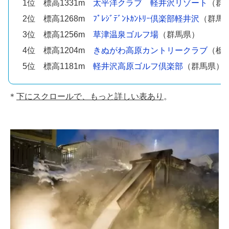
1位 標高1331m
太平洋クラブ 軽井沢リゾート
（群
2位 標高1268m
ﾌﾟﾚｼﾞﾃﾞﾝﾄｶﾝﾄﾘｰ倶楽部軽井沢
（群馬
3位 標高1256m
草津温泉ゴルフ場
（群馬県）
4位 標高1204m
きぬがわ高原カントリークラブ
（栃
5位 標高1181m
軽井沢高原ゴルフ倶楽部
（群馬県）
＊
下にスクロールで、もっと詳しい表あり
。