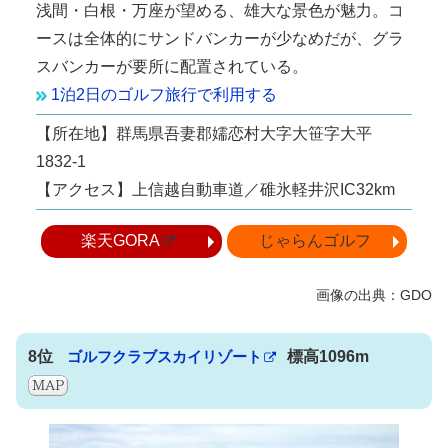
浅間・白根・万座が望める、雄大な景色が魅力。コ
ースは全体的にサンドバンカーが少なめだが、グラ
スバンカーが要所に配置されている。
1泊2日のゴルフ旅行で利用する
【所在地】群馬県吾妻郡嬬恋村大字大笹字大平
1832-1
【アクセス】上信越自動車道／碓氷軽井沢IC32km
楽天GORA
じゃらんゴルフ
8位
ゴルフクラブスカイリゾート
標高1096m