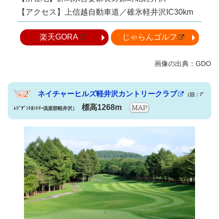
【アクセス】上信越自動車道／碓氷軽井沢IC30km
楽天GORA
じゃらんゴルフ
ネイチャーヒルズ軽井沢カントリークラブ
（旧：ﾌﾟ
標高1268m
ﾚｼﾞﾃﾞﾝﾄｶﾝﾄﾘｰ倶楽部軽井沢）