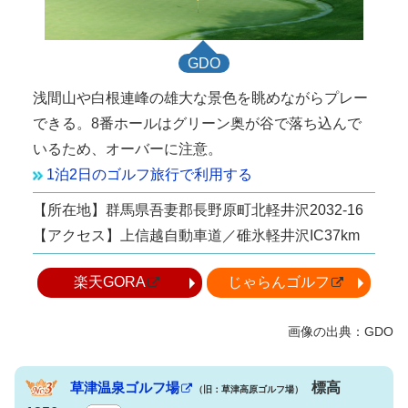
GDO
浅間山や白根連峰の雄大な景色を眺めながらプレー
できる。8番ホールはグリーン奥が谷で落ち込んで
いるため、オーバーに注意。
1泊2日のゴルフ旅行で利用する
【所在地】群馬県吾妻郡長野原町北軽井沢2032-16
【アクセス】上信越自動車道／碓氷軽井沢IC37km
楽天GORA
じゃらんゴルフ
草津温泉ゴルフ場
標高
（旧：草津高原ゴルフ場）