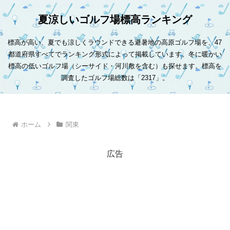
夏涼しいゴルフ場標高ランキング
標高が高い、夏でも涼しくラウンドできる避暑地の高原ゴルフ場を、47
都道府県すべてでランキング形式によって掲載しています。冬に暖かい
標高の低いゴルフ場（シーサイド・河川敷を含む）も探せます。標高を
調査したゴルフ場総数は「2317」。
ホーム
関東
広告