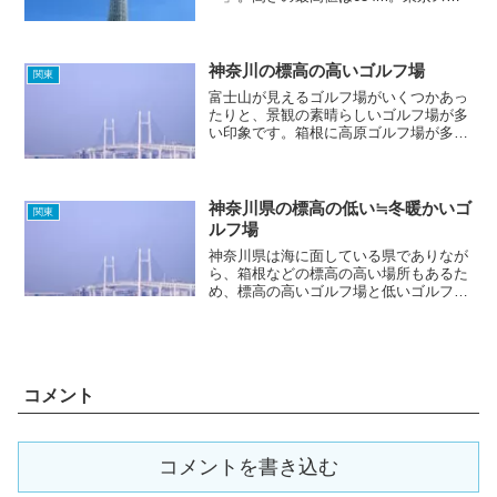
イツリーの高さでゴルフができれば、夏
の暑さもなんのその。
神奈川の標高の高いゴルフ場
関東
富士山が見えるゴルフ場がいくつかあっ
たりと、景観の素晴らしいゴルフ場が多
い印象です。箱根に高原ゴルフ場が多く
あり、全て芦ノ湖周辺の立地となってい
ます。芦ノ湖の西は、すぐ静岡県となっ
ています。
神奈川県の標高の低い≒冬暖かいゴ
関東
ルフ場
神奈川県は海に面している県でありなが
ら、箱根などの標高の高い場所もあるた
め、標高の高いゴルフ場と低いゴルフ場
がそれぞれ揃っており、夏でも冬でも快
適にゴルフが楽しめる、贅沢な県に仕上
がっています。Let's enjoy golf!
コメント
コメントを書き込む