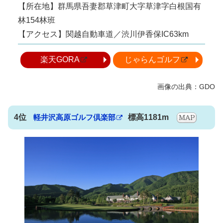
【所在地】群馬県吾妻郡草津町大字草津字白根国有
林154林班
【アクセス】関越自動車道／渋川伊香保IC63km
楽天GORA
じゃらんゴルフ
4位
軽井沢高原ゴルフ倶楽部
標高1181m