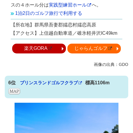
スの４ホール分は
実践型練習ホール
へ。
1泊2日のゴルフ旅行で利用する
【所在地】群馬県吾妻郡嬬恋村嬬恋高原
【アクセス】上信越自動車道／碓氷軽井沢IC49km
楽天GORA
じゃらんゴルフ
6位
プリンスランドゴルフクラブ
標高1106m