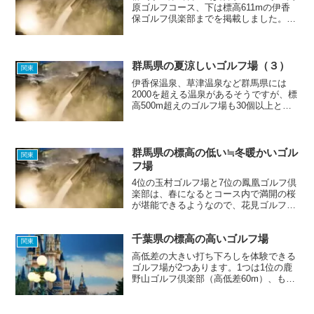
原ゴルフコース、下は標高611mの伊香
保ゴルフ倶楽部までを掲載しました。お
気に入りの避暑ゴルフ場は見つかりまし
たか？群馬県北部の利根郡みなかみ町に
ある水上高原ゴルフコースは、標高
950m前後で宿泊施設...
群馬県の夏涼しいゴルフ場（３）
関東
伊香保温泉、草津温泉など群馬県には
2000を超える温泉があるそうですが、標
高500m超えのゴルフ場も30個以上と非
常に多くあります。選り取り見取りの避
暑ゴルフ場の中から、あなたはどこを選
びますか。
群馬県の標高の低い≒冬暖かいゴル
関東
フ場
4位の玉村ゴルフ場と7位の鳳凰ゴルフ倶
楽部は、春になるとコース内で満開の桜
が堪能できるようなので、花見ゴルフを
楽しみたい方にはおすすめです。
千葉県の標高の高いゴルフ場
関東
高低差の大きい打ち下ろしを体験できる
ゴルフ場が2つあります。1つは1位の鹿
野山ゴルフ倶楽部（高低差60m）、もう
1つは8位の総丘カントリー倶楽部（高低
差80m）です。6位のゴルフ5カントリー
オークビレッヂでは、日本一アゴの高い