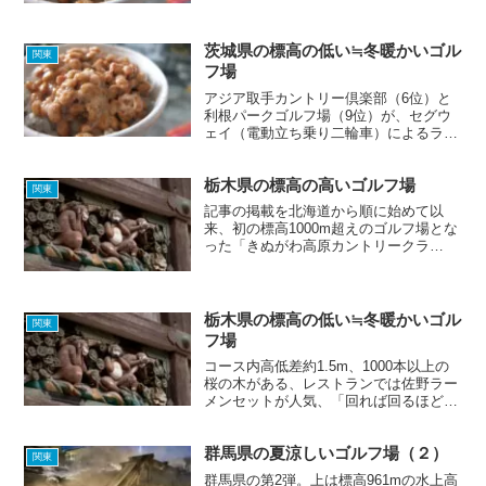
分が多いためか、残念ながら標高の高い
ゴルフ場はほとんどありませんでした。
夏に涼しくゴルフがしたく...
茨城県の標高の低い≒冬暖かいゴル
関東
フ場
アジア取手カントリー倶楽部（6位）と
利根パークゴルフ場（9位）が、セグウ
ェイ（電動立ち乗り二輪車）によるラウ
ンドを取り入れているようです。今まで
味わったことのないラウンド体験があな
栃木県の標高の高いゴルフ場
たを待っている！？⇒ セグウェイ｜アジ
関東
ア取手カントリー倶楽部...
記事の掲載を北海道から順に始めて以
来、初の標高1000m超えのゴルフ場とな
った「きぬがわ高原カントリークラ
ブ」。ホームページ上の画像を見る限
り、とても清潔感を感じるゴルフ場で
す。コテージ宿泊パックもあるので、夏
の暑さを逃れ、楽しくゴルフを満...
栃木県の標高の低い≒冬暖かいゴル
関東
フ場
コース内高低差約1.5m、1000本以上の
桜の木がある、レストランでは佐野ラー
メンセットが人気、「回れば回るほど難
しくなる、何度来ても飽きない」と評
判、などの特徴を持ったゴルフ場がそろ
群馬県の夏涼しいゴルフ場（２）
いました。Let's play golf!
関東
群馬県の第2弾。上は標高961mの水上高