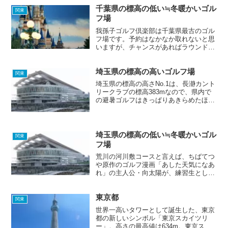
バンカーがあな...
千葉県の標高の低い≒冬暖かいゴル
関東
フ場
我孫子ゴルフ倶楽部は千葉県最古のゴル
フ場です。予約はなかなか取れないと思
いますが、チャンスがあればラウンドし
てみたいゴルフ場です。ちなみに「我孫
子」は「あびこ」と読むそうです。
埼玉県の標高の高いゴルフ場
関東
埼玉県の標高の高さNo.1は、長瀞カント
リークラブの標高383mなので、県内で
の避暑ゴルフはきっぱりあきらめたほう
がよさそうです。隣県の栃木県、群馬
県、山梨県、長野県にはたくさんの避暑
ゴルフ場が存在しているので、そちらを
ご覧になってみてくだ...
埼玉県の標高の低い≒冬暖かいゴル
関東
フ場
荒川の河川敷コースと言えば、ちばてつ
や原作のゴルフ漫画「あした天気になあ
れ」の主人公・向太陽が、練習生として
ゴルフの腕を磨いたことで有名です。あ
なたも荒川の河川敷コースで、「チャ
東京都
ー･シュー・メン！」のリズムでナイス
関東
ショットを放ちませんか！？
世界一高いタワーとして誕生した、東京
都の新しいシンボル「東京スカイツリ
ー」。高さの最高値は634m。東京スカ