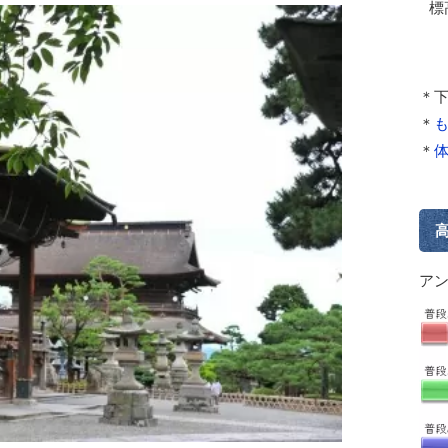
標
＊
＊
＊
ア