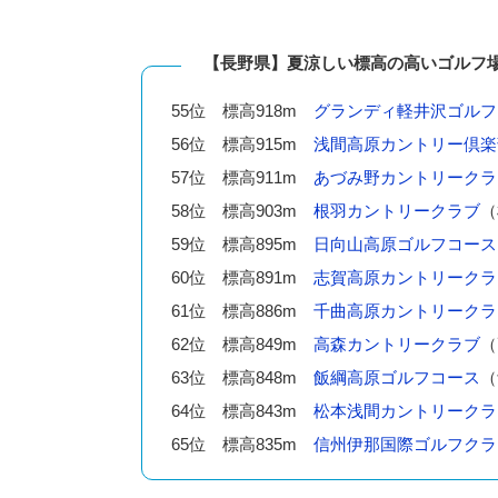
【長野県】夏涼しい標高の高いゴルフ
55位 標高918m
グランディ軽井沢ゴルフ
56位 標高915m
浅間高原カントリー倶楽
57位 標高911m
あづみ野カントリークラ
58位 標高903m
根羽カントリークラブ
（
59位 標高895m
日向山高原ゴルフコース
60位 標高891m
志賀高原カントリークラ
61位 標高886m
千曲高原カントリークラ
62位 標高849m
高森カントリークラブ
（
63位 標高848m
飯綱高原ゴルフコース
（
64位 標高843m
松本浅間カントリークラ
65位 標高835m
信州伊那国際ゴルフクラ