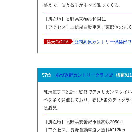
越えで、使う番手がすべて違ってくる。
【所在地】長野県東御市和6411
【アクセス】上信越自動車道／東部湯の丸IC
楽天GORA
浅間高原カントリー倶楽部
57位
あづみ野カントリークラブ
標高91
陳清波プロ設計・監修でアメリカンスタイル
ペを多く開催しており、春に5番のティグラ
は必見。
【所在地】長野県安曇野市穂高牧2050-1
【アクセス】長野自動車道／豊科IC12km