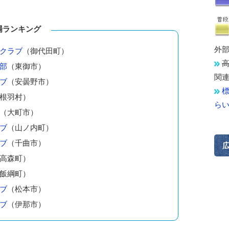
場ランキング
外
クラブ
（御代田町）
部
（東御市）
関
ブ
（安曇野市）
根羽村）
ら
（大町市）
ブ
（山ノ内町）
ブ
（千曲市）
高森町）
飯綱町）
ブ
（松本市）
ブ
（伊那市）