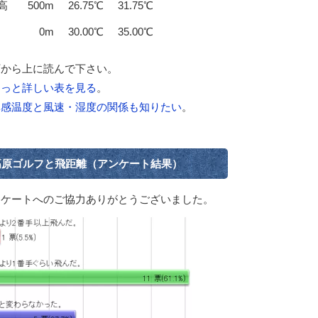
高
500m
26.75℃
31.75℃
0m
30.00℃
35.00℃
下から上に読んで下さい。
もっと詳しい表を見る
。
体感温度と風速・湿度の関係も知りたい
。
高原ゴルフと飛距離（アンケート結果）
ンケートへのご協力ありがとうございました。