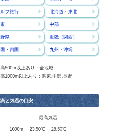
ゴルフ旅行
北海道・東北
関東
中部
長野県
近畿（関西）
中国・四国
九州・沖縄
高500m以上あり：全地域
高1000m以上あり：関東,中部,長野
標高と気温の目安
最高気温
1000m
23.50℃
28.50℃