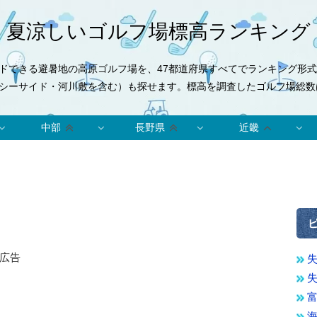
夏涼しいゴルフ場標高ランキング
ドできる避暑地の高原ゴルフ場を、47都道府県すべてでランキング形
シーサイド・河川敷を含む）も探せます。標高を調査したゴルフ場総数は
中部
長野県
近畿
広告