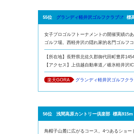
55位
グランディ軽井沢ゴルフクラブ
標高
女子プロゴルフトーナメントの開催実績のあ
ゴルフ場。西軽井沢の隠れ家的名門ゴルフコ
【所在地】長野県北佐久郡御代田町豊昇145
【アクセス】上信越自動車道／碓氷軽井沢IC1
楽天GORA
グランディ軽井沢ゴルフクラ
56位
浅間高原カントリー倶楽部
標高915m
鳥帽子山麓に広がるコース。4つあるショー