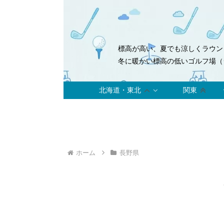
標高が高い、夏でも涼しくラウン
冬に暖かい標高の低いゴルフ場（
北海道・東北
関東
ホーム
長野県