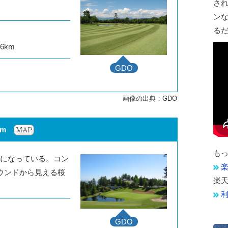
さ
ン
る
6km
GDO
1m
も
になっている。コン
楽
ウンドから見える桜
楽
GDO