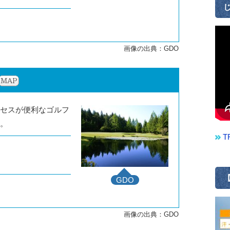
じ
セスが便利なゴルフ
。
T
【
GDO