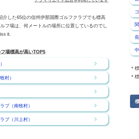
アフィリエイト広告を利用しています
紹介した65位の信州伊那国際ゴルフクラブでも標高
ゴルフ場は、何メートルの場所に位置しているのでし
 it.
フ場標高が高いTOP5
市）
＊標
＊標
南牧村）
フクラブ（南牧村）
ークラブ（川上村）