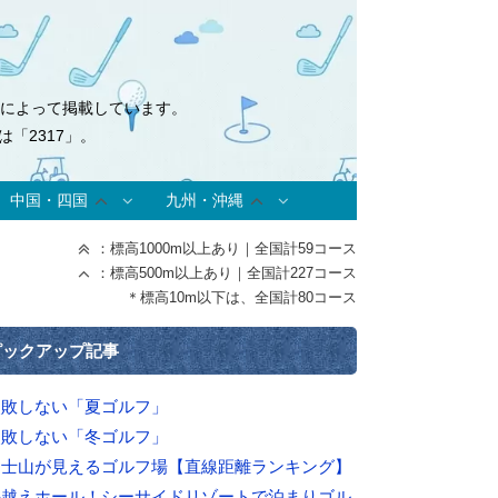
式によって掲載しています。
「2317」。
中国・四国
九州・沖縄
：標高1000m以上あり｜全国計59コース
：標高500m以上あり｜全国計227コース
＊標高10m以下は、全国計80コース
ピックアップ記事
失敗しない「夏ゴルフ」
失敗しない「冬ゴルフ」
富士山が見えるゴルフ場【直線距離ランキング】
海越えホール！シーサイドリゾートで泊まりゴル