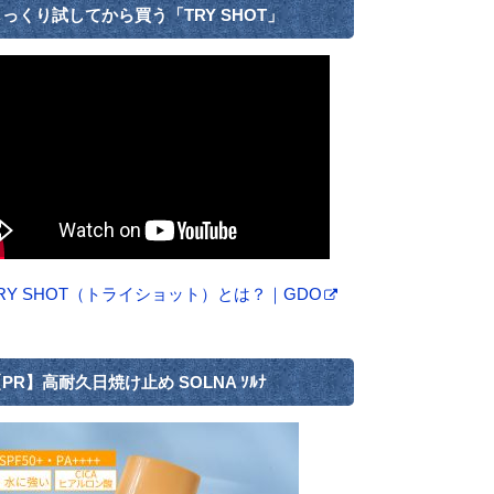
っくり試してから買う「TRY SHOT」
RY SHOT（トライショット）とは？｜GDO
PR】高耐久日焼け止め SOLNA ｿﾙﾅ