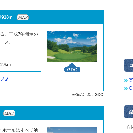
918m
る、平成7年開場の
ース。
4
9km
GDO
ブ
ゴ
トホールはすべて池