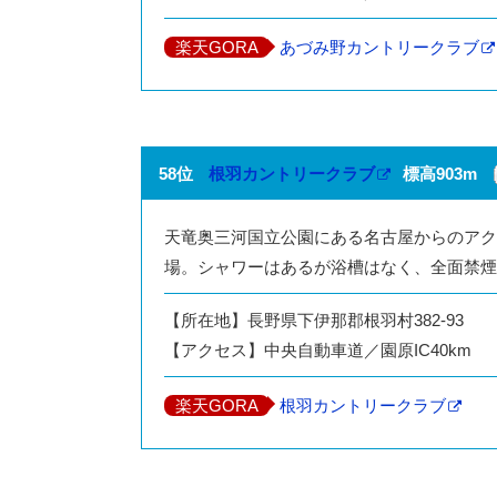
楽天GORA
あづみ野カントリークラブ
58位
根羽カントリークラブ
標高903m
天竜奥三河国立公園にある名古屋からのアク
場。シャワーはあるが浴槽はなく、全面禁煙
【所在地】長野県下伊那郡根羽村382-93
【アクセス】中央自動車道／園原IC40km
楽天GORA
根羽カントリークラブ