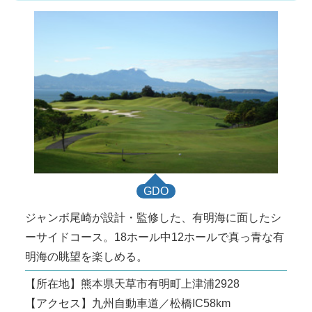
GDO
ジャンボ尾崎が設計・監修した、有明海に面したシ
ーサイドコース。18ホール中12ホールで真っ青な有
明海の眺望を楽しめる。
【所在地】熊本県天草市有明町上津浦2928
【アクセス】九州自動車道／松橋IC58km