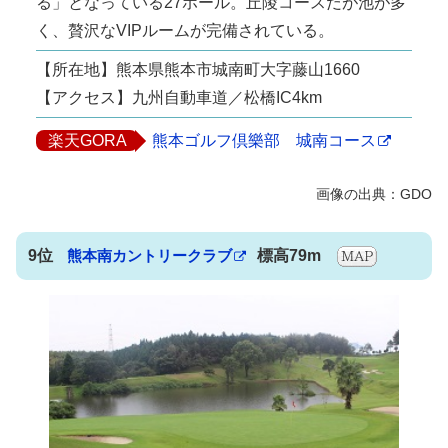
る」となっている27ホール。丘陵コースだが池が多
く、贅沢なVIPルームが完備されている。
【所在地】熊本県熊本市城南町大字藤山1660
【アクセス】九州自動車道／松橋IC4km
楽天GORA
熊本ゴルフ倶樂部 城南コース
9位
熊本南カントリークラブ
標高79m