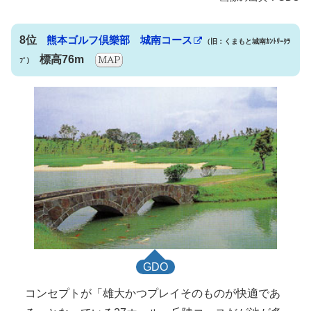
8位
熊本ゴルフ倶樂部 城南コース
（旧：くまもと城南ｶﾝﾄﾘｰｸﾗ
標高76m
ﾌﾞ）
GDO
コンセプトが「雄大かつプレイそのものが快適であ