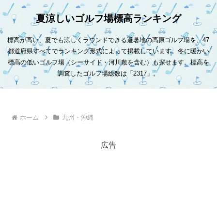
夏涼しいゴルフ場標高ランキング
標高が高い、夏でも涼しくラウンドできる避暑地の高原ゴルフ場を、47
都道府県すべてでランキング形式によって掲載しています。冬に暖かい
標高の低いゴルフ場（シーサイド・河川敷を含む）も探せます。標高を
調査したゴルフ場総数は「2317」。
ホーム
九州・沖縄
広告