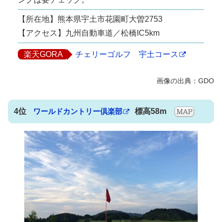
【所在地】熊本県宇土市花園町大曽2753
【アクセス】九州自動車道／松橋IC5km
楽天GORA
チェリーゴルフ 宇土コース
4位
ワールドカントリー倶楽部
標高58m