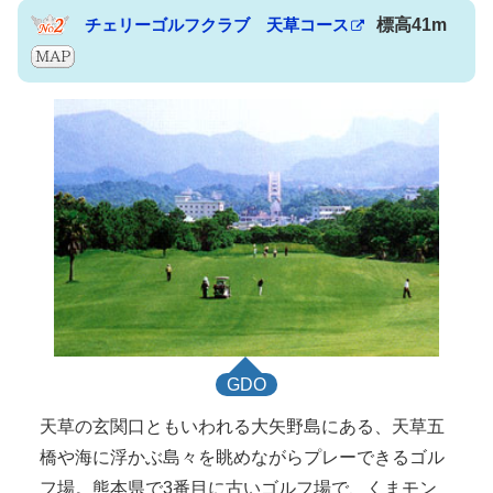
チェリーゴルフクラブ 天草コース
標高41m
GDO
天草の玄関口ともいわれる大矢野島にある、天草五
橋や海に浮かぶ島々を眺めながらプレーできるゴル
フ場。熊本県で3番目に古いゴルフ場で、くまモン