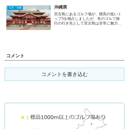
楽部（5位 標高107m）は、鹿児島県の
中でコースレート...
沖縄県
九州・沖縄
宮古島にあるゴルフ場が、標高の低いト
ップ3を独占しましたが、冬のゴルフ旅
行の行き先として宮古島は非常に魅力的
だと感じました。宿泊施設やゴルフ宿泊
パックも充実しているので、皆さんも検
討してみてはいかがでしょうか。シーサ
イド＆南国リゾートです。...
コメント
コメントを書き込む