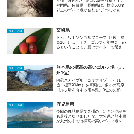
九州・沖縄地区4県目の記事投稿です。
福岡県、佐賀県、長崎県は、標高500m
以上のゴルフ場が合わせて1つしかあり
ませんでしたが、大分県は4つと充実し
ています。宿泊施設が充実しているとこ
ろもあるので、ゴルフを楽しむととも
に、夏の暑さを逃れて心も...
宮崎県
九州・沖縄
トム・ワトソンゴルフコース（4位 標
高10m）はナイターゴルフが年中楽しめ
るということで、夏はナイターで暑さを
しのぎ、冬は日中にラウンドして寒さを
しのぐ、といった使い分けができるかな
と思います。宮崎カントリークラブとフ
ェニックスカントリーク...
熊本県の標高の高いゴルフ場（九
九州・沖縄
州1位）
阿蘇スカイブルーゴルフリゾート（1
位 標高904m）を筆頭に、多くの高原
ゴルフ場を有する熊本県。9位の矢部サ
ンバレーカントリークラブ以外はすべて
熊本市より以北にあります。「阿蘇山」
鹿児島県
周辺に8個、「菊池渓谷」周辺に2個とな
九州・沖縄
っています。⇒ 宿泊ゴ...
今回の鹿児島県で九州のランキング記事
も最後となりましたが、大分県と熊本県
が九州の中では標高の高いゴルフ場を多
く確認できました。いぶすきゴルフクラ
ブ（4位 標高104m）と祁答院ゴルフ倶