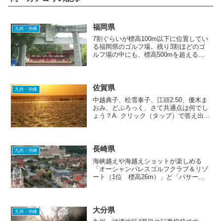
福岡県
九州・沖縄
7割ぐらいが標高100m以下に位置してい
る福岡県のゴルフ場。残り3割ほどのゴ
ルフ場の中にも、標高500mを超えるよ
うな高地に位置しているゴルフ場はな
く、最も高いのは標高387mの大博多カ
ントリー倶楽部でした。シーサイドコー
スと河川敷コースは...
佐賀県
九州・沖縄
中越典子、松雪泰子、江頭2:50、優木ま
おみ、どぶろっく、さて共通点は何でし
ょう？A. クリック（タップ）で答え出
現！
長崎県
九州・沖縄
海峡越えや海越えショットが楽しめる
「オーシャンパレスゴルフクラブ＆リゾ
ート（1位 標高26m）」と「パサージ
ュ琴海アイランドゴルフクラブ（2位
標高30m）」。距離的にすごく近くに立
地しているので、ゴルフ旅行で2つのゴ
ルフ場をはしごするのも...
大分県
九州・沖縄