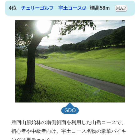
4位
チェリーゴルフ 宇土コース
標高58m
GDO
雁回山原始林の南側斜面を利用した山岳コースで、
初心者や中級者向け。宇土コース名物の豪華バイキ
ングは要チェック。