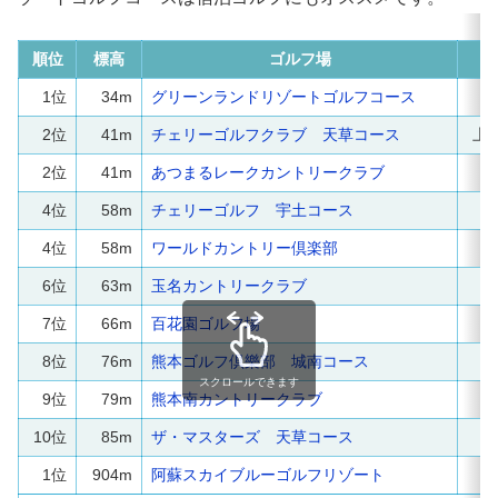
順位
標高
ゴルフ場
所
1位
34m
グリーンランドリゾートゴルフコース
荒
2位
41m
チェリーゴルフクラブ 天草コース
上
2位
41m
あつまるレークカントリークラブ
宇
4位
58m
チェリーゴルフ 宇土コース
宇
4位
58m
ワールドカントリー倶楽部
宇
6位
63m
玉名カントリークラブ
玉
7位
66m
百花園ゴルフ場
合
8位
76m
熊本ゴルフ倶樂部 城南コース
熊
スクロールできます
9位
79m
熊本南カントリークラブ
甲
10位
85m
ザ・マスターズ 天草コース
天
1位
904m
阿蘇スカイブルーゴルフリゾート
高