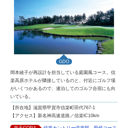
GDO
岡本綾子が再設計を担当している庭園風コース。信
楽高原ホテルが隣接しているのと、付近にゴルフ場
がいくつかあるので、連泊してのゴルフ合宿にも向
いている。
【所在地】滋賀県甲賀市信楽町田代767-1
【アクセス】新名神高速道路／信楽IC10km
楽天GORA
信楽カントリー倶楽部 田代コース