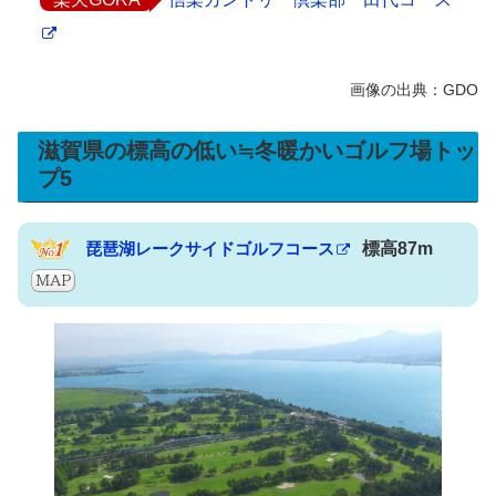
滋賀県の標高の低い≒冬暖かいゴルフ場トッ
プ5
琵琶湖レークサイドゴルフコース
標高87m