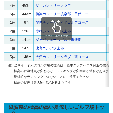
4位
453m
ザ・カントリークラブ
5位
443m
信楽カントリー倶楽部 田代コース
1位
87m
琵琶湖レークサイドゴルフコース
2位
126m
彦根カントリー倶楽部
スクロールできます
3位
141m
ジャパンエースゴルフ倶楽部
4位
147m
比良ゴルフ倶楽部
5位
148m
大津カントリークラブ 西コース
注）当サイト表示のゴルフ場の標高は、基本クラブハウス付近の標高で
標高の計測地点が変わると、ランキングが変動する場合があります
絶対的なランキングではないことにご注意ください
標高の誤差は最大5mほどあるようです
滋賀県の標高の高い夏涼しいゴルフ場トッ