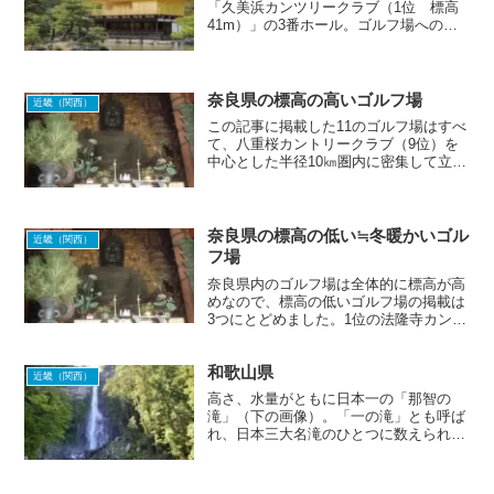
「久美浜カンツリークラブ（1位 標高
41m）」の3番ホール。ゴルフ場へのア
クセスはあまりよくないようですが、1
度は体験してみたいショットです。暑さ
対策なら「るり溪ゴルフクラブ（1位
標高602m）」で決ま...
奈良県の標高の高いゴルフ場
近畿（関西）
この記事に掲載した11のゴルフ場はすべ
て、八重桜カントリークラブ（9位）を
中心とした半径10㎞圏内に密集して立地
しています。ICからも近いゴルフ場ばか
りなので、アクセス面での差はないで
す。どこに行くか迷うところです。
奈良県の標高の低い≒冬暖かいゴル
近畿（関西）
フ場
奈良県内のゴルフ場は全体的に標高が高
めなので、標高の低いゴルフ場の掲載は
3つにとどめました。1位の法隆寺カント
リー倶楽部は年間を通して暖かいとの記
載があったので、冬の避寒ゴルフ場とし
和歌山県
てオススメです。
近畿（関西）
高さ、水量がともに日本一の「那智の
滝」（下の画像）。「一の滝」とも呼ば
れ、日本三大名滝のひとつに数えられて
いる。残りの2つは「華厳の滝（栃木
県）」「袋田の滝（茨城県）」。