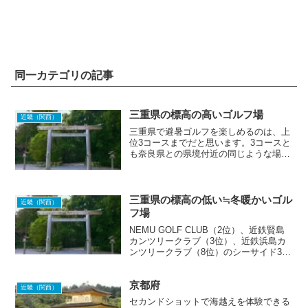
同一カテゴリの記事
三重県の標高の高いゴルフ場
近畿（関西）
三重県で避暑ゴルフを楽しめるのは、上
位3コースまでだと思います。3コースと
も奈良県との県境付近の同じような場所
に位置しています。ICからの距離が若干
遠い（記事投稿時）のが難点ですが、暑
さ回避のためなら止むを得なし！？
三重県の標高の低い≒冬暖かいゴル
近畿（関西）
フ場
NEMU GOLF CLUB（2位）、近鉄賢島
カンツリークラブ（3位）、近鉄浜島カ
ンツリークラブ（8位）のシーサイド3コ
ースは、お互いに近い距離にあるので、
いつか2泊3日のゴルフ旅行で行ってみた
京都府
い。⇒ 海越えホール！シーサイドリゾー
近畿（関西）
トで泊ま...
セカンドショットで海越えを体験できる