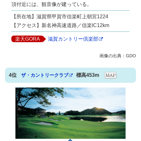
頂付近には、観音像が建っている。
【所在地】滋賀県甲賀市信楽町上朝宮1224
【アクセス】新名神高速道路／信楽IC12km
楽天GORA
滋賀カントリー倶楽部
4位
ザ・カントリークラブ
標高453m