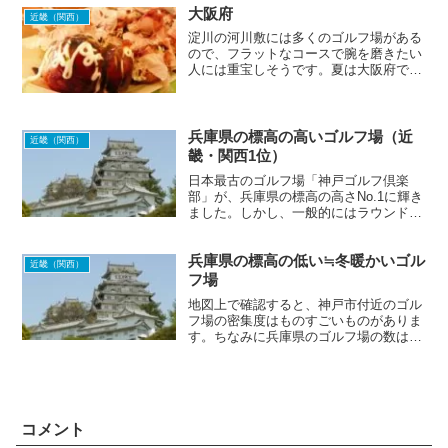
大阪府
近畿（関西）
淀川の河川敷には多くのゴルフ場がある
ので、フラットなコースで腕を磨きたい
人には重宝しそうです。夏は大阪府で唯
一標高500m超えの茨木高原カンツリー
倶楽部でのラウンドが、アクセスも良好
でおすすめです。「東の川奈、西の淡
輪」と評される、名門シー...
兵庫県の標高の高いゴルフ場（近
近畿（関西）
畿・関西1位）
日本最古のゴルフ場「神戸ゴルフ倶楽
部」が、兵庫県の標高の高さNo.1に輝き
ました。しかし、一般的にはラウンドで
きないゴルフ場ですので、2位以下のゴ
ルフ場の中から好みの避暑ゴルフ場を探
兵庫県の標高の低い≒冬暖かいゴル
すことになりそうです。近畿（関西）の
近畿（関西）
標高の高い涼しいゴルフ...
フ場
地図上で確認すると、神戸市付近のゴル
フ場の密集度はものすごいものがありま
す。ちなみに兵庫県のゴルフ場の数は全
国でトップ3に入るほど多いのですが、
残りの2つがどこかわかりますか？A. ク
リック（タップ）で答え出現！A. クリッ
ク（タップ）で答...
コメント