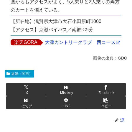
圏からもアクセスがよく、5人乗りと2人乗りの両方
のカートを備えている。
【所在地】滋賀県大津市大石小田原町1000
【アクセス】京滋バイパス／南郷IC5分
楽天GORA
大津カントリークラブ 西コース
近畿（関西）
X
Misskey
Facebook
はてブ
LINE
コピー
涼