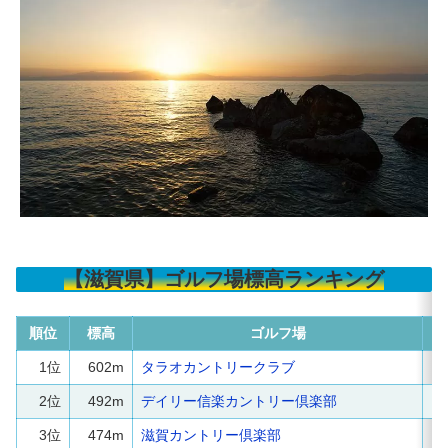
【滋賀県】ゴルフ場標高ランキング
順位
標高
ゴルフ場
1位
602m
タラオカントリークラブ
2位
492m
デイリー信楽カントリー倶楽部
3位
474m
滋賀カントリー倶楽部