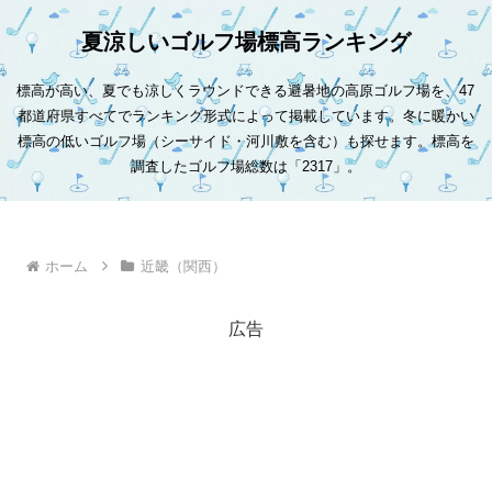
夏涼しいゴルフ場標高ランキング
標高が高い、夏でも涼しくラウンドできる避暑地の高原ゴルフ場を、47
都道府県すべてでランキング形式によって掲載しています。冬に暖かい
標高の低いゴルフ場（シーサイド・河川敷を含む）も探せます。標高を
調査したゴルフ場総数は「2317」。
ホーム
近畿（関西）
広告