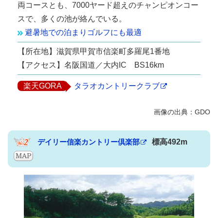
両コースとも、7000ヤード超えのチャンピオンコー
スで、多くの池が絡んでいる。
避暑地での泊まりゴルフにも最適
【所在地】滋賀県甲賀市信楽町多羅尾1番地
【アクセス】名阪国道／大内IC BS16km
楽天GORA
タラオカントリークラブ
デイリー信楽カントリー倶楽部
標高492m