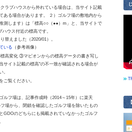
じ
的クラブハウスから外れている場合は、当サイト記載
てある場合があります。 ２）ゴルフ場の敷地内から
推測します）は「標高○○（●●）m」と、当サイトで
ラブハウス付近の標高です。
替えました（2020/01）。
ている
（参考画像）
る標高変化 ③マピオンからの標高データの書き写し
”当サイト記載の標高”の不一致が確認される場合が
い。
T
をご覧ください。
ルフ場は、記事作成時（2014～15年）に楽天
【
ゴルフ場から、閉鎖を確認したゴルフ場を除いたもの
AとGDOのどちらにも掲載されていなかったゴルフ
。