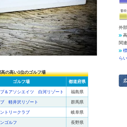
外
関
ら
高の高い1位のゴルフ場
ゴルフ場
都道府県
ブ＆アソシエイツ 白河リゾート
福島県
ブ 軽井沢リゾート
群馬県
ントリークラブ
岐阜県
ンゴルフ
長野県