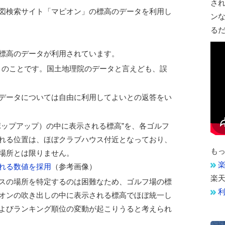
さ
図検索サイト「マピオン」の標高のデータを利用し
ン
る
標高のデータが利用されています。
とのことです。国土地理院のデータと言えども、誤
データについては自由に利用してよいとの返答をい
ポップアップ）の中に表示される標高”を、各ゴルフ
れる位置は、ほぼクラブハウス付近となっており、
も
場所とは限りません。
楽
れる数値を採用
（参考画像）
楽
スの場所を特定するのは困難なため、ゴルフ場の標
オンの吹き出しの中に表示される標高でほぼ統一し
よびランキング順位の変動が起こりうると考えられ