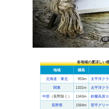
各地域の夏涼しい標
地域
標高
北海道・東北
953m
太平洋クラ
関東
1331m
太平洋クラ
中部
（長野除く）
1343m
鈴蘭高原カ
長野県
1564m
菅平グリー