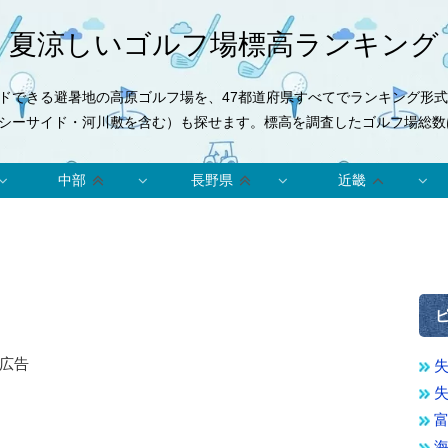
夏涼しいゴルフ場標高ランキング
ドできる避暑地の高原ゴルフ場を、47都道府県すべてでランキング形
シーサイド・河川敷を含む）も探せます。標高を調査したゴルフ場総数は
中部
長野県
近畿
広告