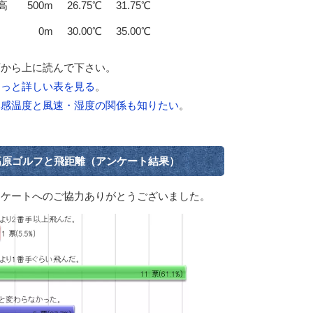
高
500m
26.75℃
31.75℃
0m
30.00℃
35.00℃
下から上に読んで下さい。
もっと詳しい表を見る
。
体感温度と風速・湿度の関係も知りたい
。
高原ゴルフと飛距離（アンケート結果）
ンケートへのご協力ありがとうございました。