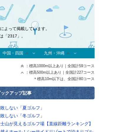
式によって掲載しています。
「2317」。
中国・四国
九州・沖縄
：標高1000m以上あり｜全国計59コース
：標高500m以上あり｜全国計227コース
＊標高10m以下は、全国計80コース
ピックアップ記事
失敗しない「夏ゴルフ」
失敗しない「冬ゴルフ」
富士山が見えるゴルフ場【直線距離ランキング】
海越えホール！シーサイドリゾートで泊まりゴル