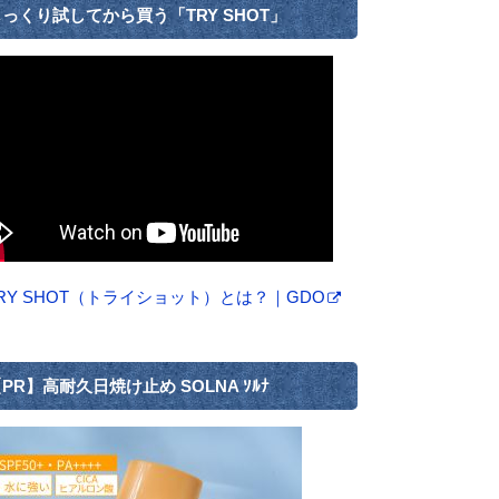
っくり試してから買う「TRY SHOT」
RY SHOT（トライショット）とは？｜GDO
PR】高耐久日焼け止め SOLNA ｿﾙﾅ