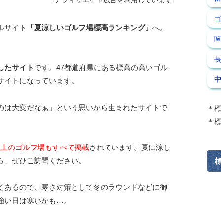
アフィリエイト広告を利用しています
ルサイト
「夏涼しいゴルフ場標高ランキング」
へ。
したサイト
です。
47都道府県にある標高の高いゴル
サイトになっています
。
のは大変だなぁ」という思いから生まれたサイトで
＊標
＊標
m以上のゴルフ場もすべて掲載
されています。夏に涼し
ら、ぜひご訪問ください。
てあるので、寒さ対策として冬のラウンドなどに御
強い日は寒いかも…。