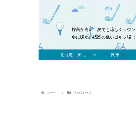
標高が高い、夏でも涼しくラウン
冬に暖かい標高の低いゴルフ場（
北海道・東北
関東
ホーム
プロローグ