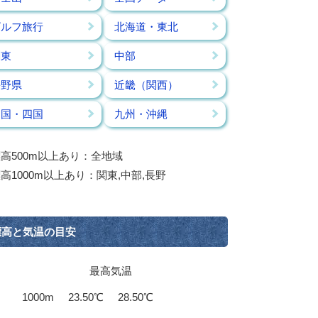
ゴルフ旅行
北海道・東北
関東
中部
長野県
近畿（関西）
中国・四国
九州・沖縄
高500m以上あり：全地域
高1000m以上あり：関東,中部,長野
標高と気温の目安
最高気温
1000m
23.50℃
28.50℃