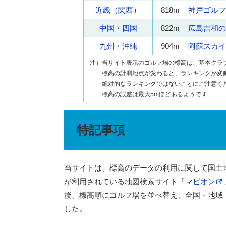
近畿（関西）
818m
神戸ゴルフ
中国・四国
822m
広島吉和の
九州・沖縄
904m
阿蘇スカイ
注）当サイト表示のゴルフ場の標高は、基本クラ
標高の計測地点が変わると、ランキングが変
絶対的なランキングではないことにご注意く
標高の誤差は最大5mほどあるようです
特記事項
当サイトは、標高のデータの利用に関して国土
が利用されている地図検索サイト「
マピオン
後、標高順にゴルフ場を並べ替え、全国・地域
した。