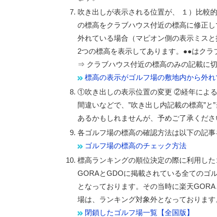
吹き出しが表示される位置が、 １）比較
の標高をクラブハウス付近の標高に修正し
外れている場合（マピオン側の表示ミスと
2つの標高を表示してあります。●●はク
⇒ クラブハウス付近の標高のみの記載に切り
標高の表示がゴルフ場の敷地内から外れ
①吹き出しの表示位置の変更 ②経年によ
間違いなどで、”吹き出し内記載の標高”と
あるかもしれませんが、予めご了承くださ
各ゴルフ場の標高の確認方法は以下の記事
ゴルフ場の標高のチェック方法
標高ランキングの順位決定の際に利用したゴ
GORAとGDOに掲載されている全ての
となっております。その当時に楽天GOR
場は、ランキング対象外となっております
閉鎖したゴルフ場一覧【全国版】