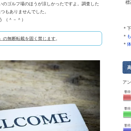
標
らいのゴルフ場のほうが涼しかったですよ。調査した
1つもありませんでした。
う （＾－＾）
＊
＊
」の無断転載を固く禁じます
。
＊
ア