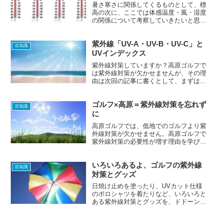
暑さ寒さに関係してくるものとして、標
高の次に、ここでは体感温度・風・湿度
の関係について考察していきたいと思い
ます。風速・湿度の変化で、体感温度は
どのように変化するのでしょうか。
紫外線「UV-A・UV-B・UV-C」と
豆知識
UVインデックス
紫外線対策していますか？高原ゴルフで
は紫外線対策が欠かせませんが、その理
由は次回の記事に書くとして、まずは紫
外線の基本的な知識を学びましょう。
ゴルフ×高原＝紫外線対策を忘れず
豆知識
に
高原ゴルフでは、低地でのゴルフより紫
外線対策が欠かせません。高原ゴルフで
紫外線対策の必要性が増す理由を学びま
しょう。
いろいろあるよ、ゴルフの紫外線
豆知識
対策とグッズ
日焼け止めを塗ったり、UVカット仕様
のポロシャツを着たりなど、いろいろと
ある紫外線対策とグッズを、ドドーンと
まとめて紹介します。これにて高原ゴル
フ場での紫外線対策、一件落着～（きっ