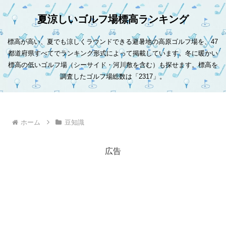
夏涼しいゴルフ場標高ランキング
標高が高い、夏でも涼しくラウンドできる避暑地の高原ゴルフ場を、47
都道府県すべてでランキング形式によって掲載しています。冬に暖かい
標高の低いゴルフ場（シーサイド・河川敷を含む）も探せます。標高を
調査したゴルフ場総数は「2317」。
ホーム
豆知識
広告