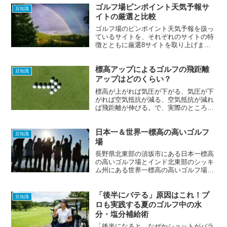
ゴルフ場ピンポイント天気予報サ
と…）。
豆知識
イトの厳選と比較
ゴルフ場のピンポイント天気予報を扱っ
ているサイトを、それぞれのサイトの特
徴とともに厳選8サイトを取り上げまし
た。皆さんはどのサイトがお好みでしょ
うか？
標高アップによるゴルフの飛距離
豆知識
アップはどのくらい？
標高が上がれば気圧が下がる、気圧が下
がれば空気抵抗が減る、空気抵抗が減れ
ば飛距離が伸びる。で、実際のところ標
高の高いころでゴルフをした場合に、飛
距離はどの程度伸びるのでしょうか。
日本一＆世界一標高の高いゴルフ
豆知識
場
長野県北東部の須坂市にある日本一標高
の高いゴルフ場とインド北東部のシッキ
ム州にある世界一標高の高いゴルフ場の
紹介です。
「後半にバテる」原因はこれ！プ
豆知識
ロも実践する夏のゴルフ中の水
分・塩分補給術
「後半になると、なぜかショットがバラ