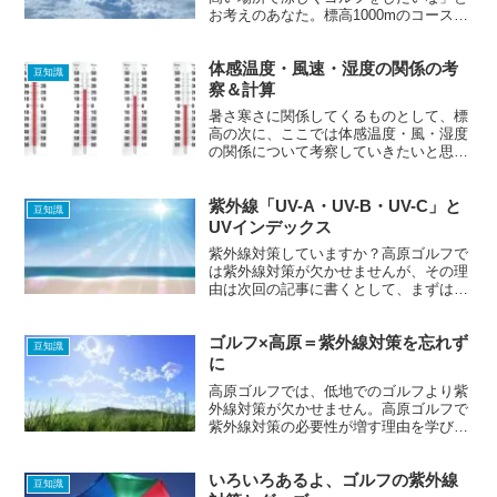
お考えのあなた。標高1000mのコースで
プレーする場合、一体気温はどれくらい
なのかご存知ですか？
体感温度・風速・湿度の関係の考
豆知識
察＆計算
暑さ寒さに関係してくるものとして、標
高の次に、ここでは体感温度・風・湿度
の関係について考察していきたいと思い
ます。風速・湿度の変化で、体感温度は
どのように変化するのでしょうか。
紫外線「UV-A・UV-B・UV-C」と
豆知識
UVインデックス
紫外線対策していますか？高原ゴルフで
は紫外線対策が欠かせませんが、その理
由は次回の記事に書くとして、まずは紫
外線の基本的な知識を学びましょう。
ゴルフ×高原＝紫外線対策を忘れず
豆知識
に
高原ゴルフでは、低地でのゴルフより紫
外線対策が欠かせません。高原ゴルフで
紫外線対策の必要性が増す理由を学びま
しょう。
いろいろあるよ、ゴルフの紫外線
豆知識