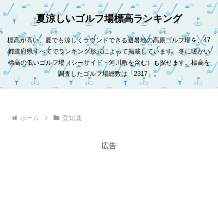
夏涼しいゴルフ場標高ランキング
標高が高い、夏でも涼しくラウンドできる避暑地の高原ゴルフ場を、47
都道府県すべてでランキング形式によって掲載しています。冬に暖かい
標高の低いゴルフ場（シーサイド・河川敷を含む）も探せます。標高を
調査したゴルフ場総数は「2317」。
ホーム
豆知識
広告