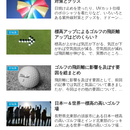
対策とグッズ
日焼け止めを塗ったり、UVカット仕様
のポロシャツを着たりなど、いろいろと
ある紫外線対策とグッズを、ドドーンと
まとめて紹介します。これにて高原ゴル
フ場での紫外線対策、一件落着～（きっ
標高アップによるゴルフの飛距離
と…）。
豆知識
アップはどのくらい？
標高が上がれば気圧が下がる、気圧が下
がれば空気抵抗が減る、空気抵抗が減れ
ば飛距離が伸びる。で、実際のところ標
高の高いころでゴルフをした場合に、飛
距離はどの程度伸びるのでしょうか。
ゴルフの飛距離に影響を及ぼす要
豆知識
因を総まとめ
飛距離に影響を及ぼす要因として、前回
の記事では気圧と気温について書きまし
たが、今回はその他の要因について、い
くつか取り上げたいと思います。
日本一＆世界一標高の高いゴルフ
豆知識
場
長野県北東部の須坂市にある日本一標高
の高いゴルフ場とインド北東部のシッキ
ム州にある世界一標高の高いゴルフ場の
紹介です。