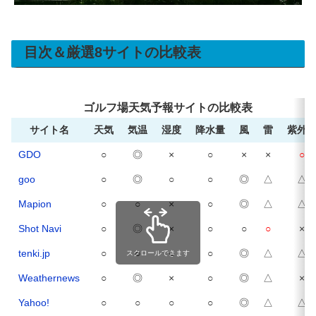
目次＆厳選8サイトの比較表
ゴルフ場天気予報サイトの比較表
サイト名
天気
気温
湿度
降水量
風
雷
紫外
GDO
○
◎
×
○
×
×
○
goo
○
◎
○
○
◎
△
△
Mapion
○
○
×
○
◎
△
△
Shot Navi
○
◎
×
○
○
○
×
tenki.jp
○
○
○
○
◎
△
△
スクロールできます
Weathernews
○
◎
×
○
◎
△
×
Yahoo!
○
○
○
○
◎
△
△