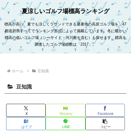
夏涼しいゴルフ場標高ランキング
標高が高い、夏でも涼しくラウンドできる避暑地の高原ゴルフ場を、47
都道府県すべてでランキング形式によって掲載しています。冬に暖かい
標高の低いゴルフ場（シーサイド・河川敷を含む）も探せます。標高を
調査したゴルフ場総数は「2317」。
ホーム
豆知識
豆知識
X
Misskey
Facebook
はてブ
LINE
コピー