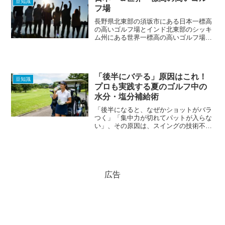
豆知識
フ場
長野県北東部の須坂市にある日本一標高
の高いゴルフ場とインド北東部のシッキ
ム州にある世界一標高の高いゴルフ場の
紹介です。
「後半にバテる」原因はこれ！
豆知識
プロも実践する夏のゴルフ中の
水分・塩分補給術
「後半になると、なぜかショットがバラ
つく」「集中力が切れてパットが入らな
い」、その原因は、スイングの技術不足
ではなく、「水分・塩分不足」による脳
と筋肉のスタミナ切れかもしれません。
猛暑が続く日本のラウンドでは、補給の
仕方がスコアを左右する「...
広告