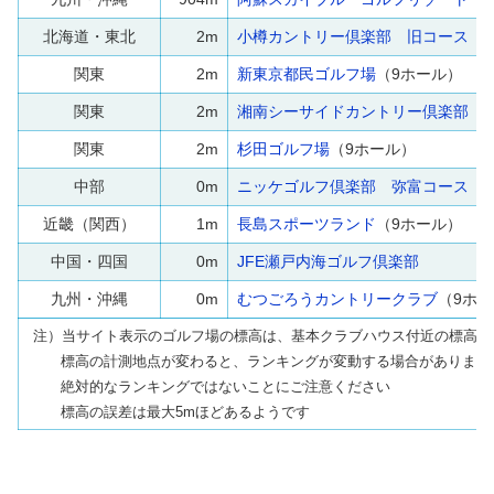
北海道・東北
2m
小樽カントリー倶楽部 旧コース
（
関東
2m
新東京都民ゴルフ場
（9ホール）
関東
2m
湘南シーサイドカントリー倶楽部
関東
2m
杉田ゴルフ場
（9ホール）
中部
0m
ニッケゴルフ倶楽部 弥富コース
（
近畿（関西）
1m
長島スポーツランド
（9ホール）
中国・四国
0m
JFE瀬戸内海ゴルフ倶楽部
九州・沖縄
0m
むつごろうカントリークラブ
（9ホ
注）当サイト表示のゴルフ場の標高は、基本クラブハウス付近の標高で
標高の計測地点が変わると、ランキングが変動する場合があります
絶対的なランキングではないことにご注意ください
標高の誤差は最大5mほどあるようです