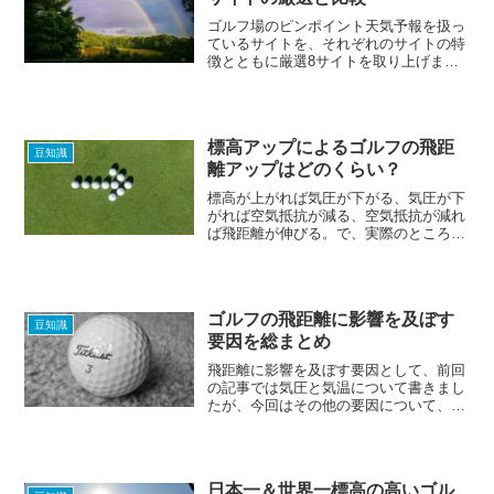
ゴルフ場のピンポイント天気予報を扱っ
ているサイトを、それぞれのサイトの特
徴とともに厳選8サイトを取り上げまし
た。皆さんはどのサイトがお好みでしょ
うか？
標高アップによるゴルフの飛距
豆知識
離アップはどのくらい？
標高が上がれば気圧が下がる、気圧が下
がれば空気抵抗が減る、空気抵抗が減れ
ば飛距離が伸びる。で、実際のところ標
高の高いころでゴルフをした場合に、飛
距離はどの程度伸びるのでしょうか。
ゴルフの飛距離に影響を及ぼす
豆知識
要因を総まとめ
飛距離に影響を及ぼす要因として、前回
の記事では気圧と気温について書きまし
たが、今回はその他の要因について、い
くつか取り上げたいと思います。
日本一＆世界一標高の高いゴル