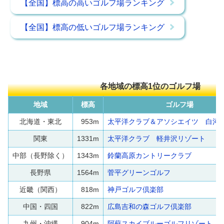
【全国】標高の高いゴルフ場ランキング
【全国】標高の低いゴルフ場ランキング
各地域の標高1位のゴルフ場
地域
標高
ゴルフ場
北海道・東北
953m
太平洋クラブ＆アソシエイツ 白河
関東
1331m
太平洋クラブ 軽井沢リゾート
中部（長野除く）
1343m
鈴蘭高原カントリークラブ
長野県
1564m
菅平グリーンゴルフ
近畿（関西）
818m
神戸ゴルフ倶楽部
中国・四国
822m
広島吉和の森ゴルフ倶楽部
九州・沖縄
904m
阿蘇スカイブルーゴルフリゾート