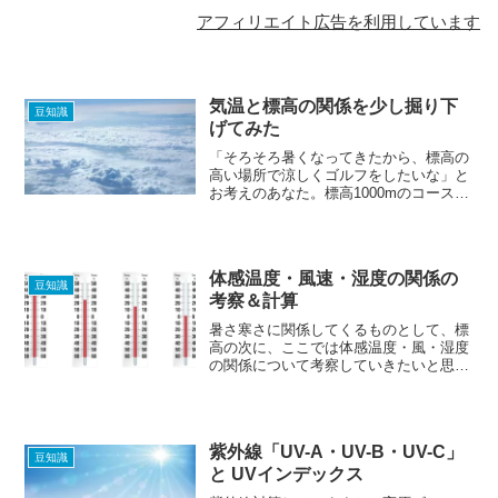
アフィリエイト広告を利用しています
気温と標高の関係を少し掘り下
豆知識
げてみた
「そろそろ暑くなってきたから、標高の
高い場所で涼しくゴルフをしたいな」と
お考えのあなた。標高1000mのコースで
プレーする場合、一体気温はどれくらい
なのかご存知ですか？
体感温度・風速・湿度の関係の
豆知識
考察＆計算
暑さ寒さに関係してくるものとして、標
高の次に、ここでは体感温度・風・湿度
の関係について考察していきたいと思い
ます。風速・湿度の変化で、体感温度は
どのように変化するのでしょうか。
紫外線「UV-A・UV-B・UV-C」
豆知識
と UVインデックス