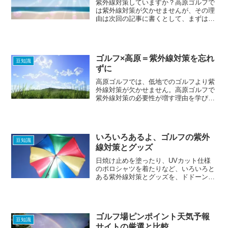
紫外線対策していますか？高原ゴルフで
は紫外線対策が欠かせませんが、その理
由は次回の記事に書くとして、まずは紫
外線の基本的な知識を学びましょう。
ゴルフ×高原＝紫外線対策を忘れ
豆知識
ずに
高原ゴルフでは、低地でのゴルフより紫
外線対策が欠かせません。高原ゴルフで
紫外線対策の必要性が増す理由を学びま
しょう。
いろいろあるよ、ゴルフの紫外
豆知識
線対策とグッズ
日焼け止めを塗ったり、UVカット仕様
のポロシャツを着たりなど、いろいろと
ある紫外線対策とグッズを、ドドーンと
まとめて紹介します。これにて高原ゴル
フ場での紫外線対策、一件落着～（きっ
と…）。
ゴルフ場ピンポイント天気予報
豆知識
サイトの厳選と比較